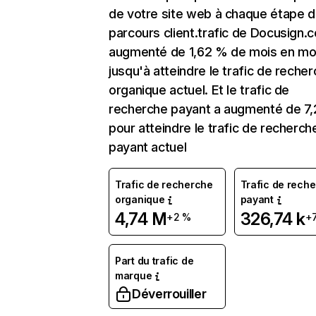
de votre site web à chaque étape d
parcours client.trafic de Docusign.
augmenté de 1,62 % de mois en mo
jusqu'à atteindre le trafic de reche
organique actuel. Et le trafic de
recherche payant a augmenté de 7
pour atteindre le trafic de recherch
payant actuel
Trafic de recherche
Trafic de rech
organique
payant
4,74 M
326,74 k
+2 %
+
Part du trafic de
marque
Déverrouiller