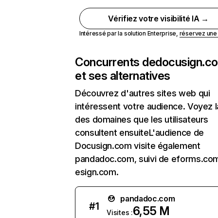
Vérifiez votre visibilité IA →
Intéressé par la solution Enterprise,
réservez un
Concurrents de
docusign.c
et ses alternatives
Découvrez d'autres sites web qui
intéressent votre audience. Voyez la
des domaines que les utilisateurs
consultent ensuiteL'audience de
Docusign.com visite également
pandadoc.com, suivi de eforms.co
esign.com.
pandadoc.com
#
1
6,55 M
Visites :