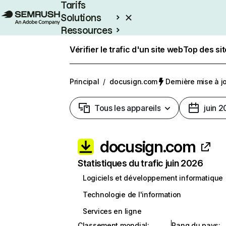
Tarifs
Solutions
Ressources
Entreprises
Vérifier le trafic d'un site web
Top des si
Principal
/
docusign.com
Dernière mise à jo
Tous les appareils
juin 
docusign.com
Statistiques du trafic juin 2026
Logiciels et développement informatique
Technologie de l'information
Services en ligne
Classement mondial
:
Rang du pays
: