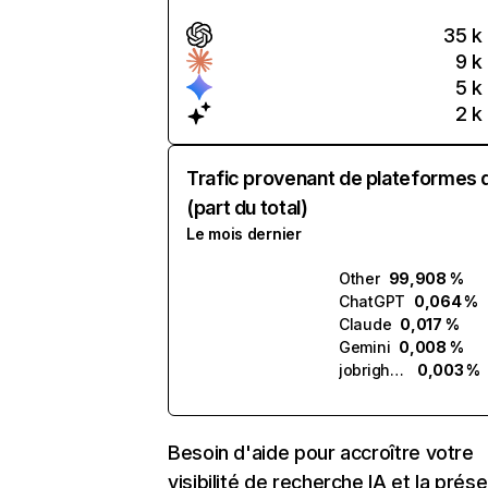
35 k
9 k
5 k
2 k
Trafic provenant de plateformes 
(part du total)
Le mois dernier
Other
99,908 %
ChatGPT
0,064 %
Claude
0,017 %
Gemini
0,008 %
jobright.ai
0,003 %
Besoin d'aide pour accroître votre
visibilité de recherche IA et la prés