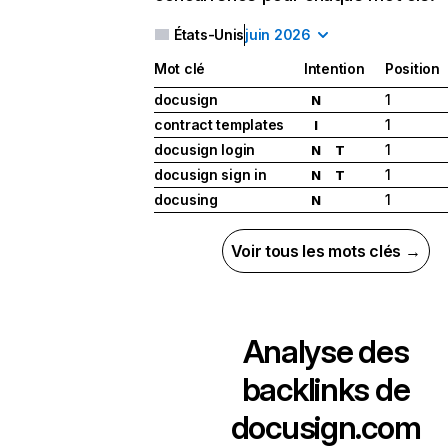
États-Unis
juin 2026
Mot clé
Intention
Position
docusign
1
N
contract templates
1
I
docusign login
1
N
T
docusign sign in
1
N
T
docusing
1
N
Voir tous les mots clés →
Analyse des
backlinks de
docusign.com