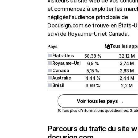
visiteurs du site web de vos concur
et commencez à exploiter les marc
négligésl'audience principale de
Docusign.com se trouve en États-U
suivi de Royaume-Uniet Canada.
Tous les appa
Pays
États-Unis
58,38 %
32,12 M
Royaume-Uni
6,8 %
3,74 M
Canada
5,15 %
2,83 M
Australie
4,44 %
2,44 M
Brésil
3,99 %
2,2 M
Voir tous les pays →
10 fois plus d'informations quotidiennes. Gratui
Parcours du trafic du site 
docusign.com