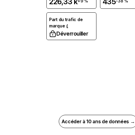
226,33 k
435
+9 %
-38 %
Part du trafic de
marque
Déverrouiller
Accéder à 10 ans de données →