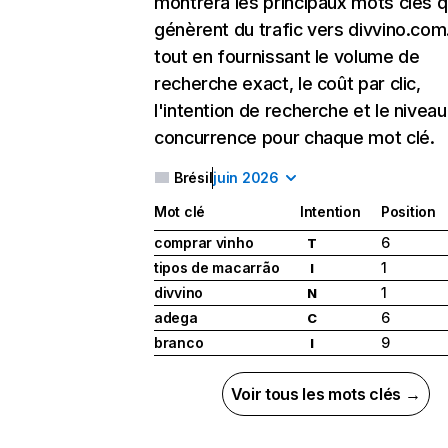
montrera les principaux mots clés q
génèrent du trafic vers divvino.com.
tout en fournissant le volume de
recherche exact, le coût par clic,
l'intention de recherche et le nivea
concurrence pour chaque mot clé.
Brésil
juin 2026
Mot clé
Intention
Position
comprar vinho
6
T
tipos de macarrão
1
I
divvino
1
N
adega
6
C
branco
9
I
Voir tous les mots clés →