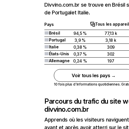
Divvino.com.br se trouve en Brésil s
de Portugalet Italie.
Tous les apparei
Pays
Brésil
94,5 %
77,13 k
Portugal
3,9 %
3,18 k
Italie
0,38 %
309
États-Unis
0,37 %
302
Allemagne
0,24 %
197
Voir tous les pays →
10 fois plus d'informations quotidiennes. Gratui
Parcours du trafic du site 
divvino.com.br
Apprends où les visiteurs naviguent
avant et après avoir atterri sur le si