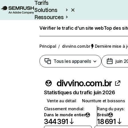
Tarifs
Solutions
Ressources
Entreprises
Vérifier le trafic d'un site web
Top des si
Principal
/
divvino.com.br
Dernière mise à jo
Tous les appareils
juin 
divvino.com.br
Statistiques du trafic juin 2026
Vente au détail
Nourriture et boissons
Classement mondial
:
Rang du pays
:
Dans le monde entier
Brésil
344 391
18 691