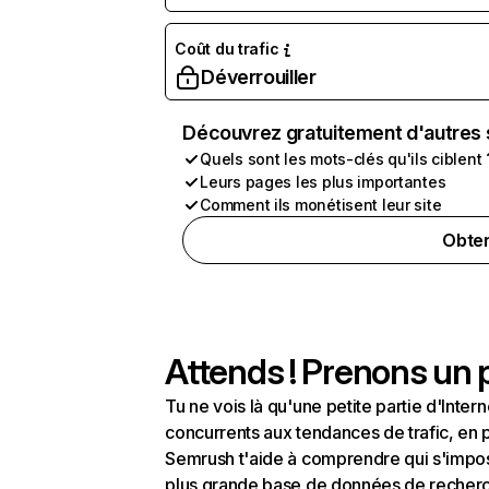
Coût du trafic
Déverrouiller
Découvrez gratuitement d'autres 
Quels sont les mots-clés qu'ils ciblent 
Leurs pages les plus importantes
Comment ils monétisent leur site
Obten
Attends ! Prenons un p
Tu ne vois là qu'une petite partie d'Int
concurrents aux tendances de trafic, en pa
Semrush t'aide à comprendre qui s'impose
plus grande base de données de recherch