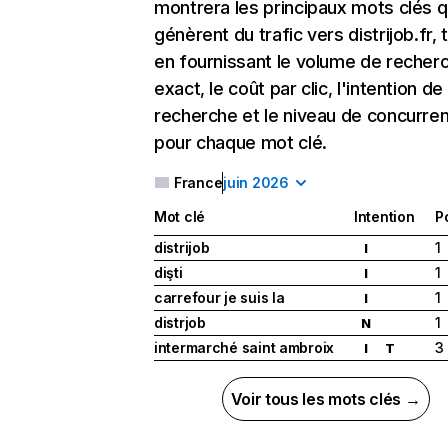
montrera les principaux mots clés q
génèrent du trafic vers distrijob.fr, 
en fournissant le volume de recher
exact, le coût par clic, l'intention de
recherche et le niveau de concurre
pour chaque mot clé.
France
juin 2026
Mot clé
Intention
P
distrijob
1
I
dişti
1
I
carrefour je suis la
1
I
distrjob
1
N
intermarché saint ambroix
3
I
T
Voir tous les mots clés →