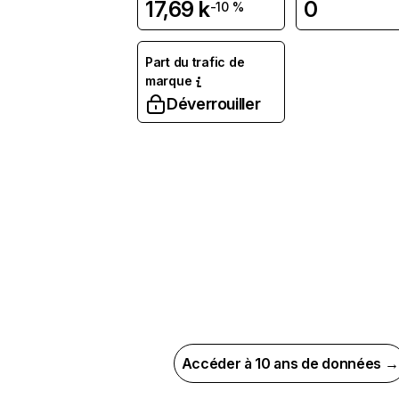
17,69 k
0
-10 %
Part du trafic de
marque
Déverrouiller
Accéder à 10 ans de données →