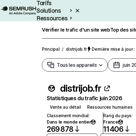
Tarifs
Solutions
Ressources
Entreprises
Vérifier le trafic d'un site web
Top des si
Principal
/
distrijob.fr
Dernière mise à jour : 
Tous les appareils
juin 
distrijob.fr
Statistiques du trafic juin 2026
Vente au détail
Ressources humaines
Classement mondial
:
Rang du pays
:
Dans le monde entier
France
269 878
11 406