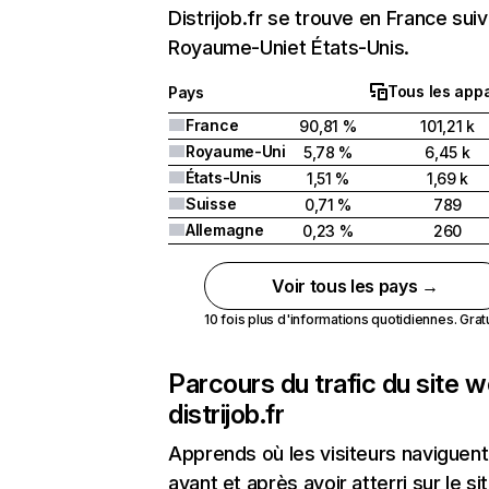
Distrijob.fr se trouve en France suiv
Royaume-Uniet États-Unis.
Tous les appa
Pays
France
90,81 %
101,21 k
Royaume-Uni
5,78 %
6,45 k
États-Unis
1,51 %
1,69 k
Suisse
0,71 %
789
Allemagne
0,23 %
260
Voir tous les pays →
10 fois plus d'informations quotidiennes. Gratui
Parcours du trafic du site 
distrijob.fr
Apprends où les visiteurs naviguent
avant et après avoir atterri sur le si