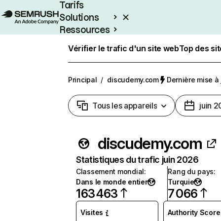
Tarifs
Solutions
Ressources
Entreprises
Vérifier le trafic d'un site web
Top des si
Principal
/
discudemy.com
Dernière mise à j
Tous les appareils
juin 
discudemy.com
Statistiques du trafic juin 2026
Classement mondial
:
Rang du pays
:
Dans le monde entier
Turquie
163 463
7 066
Visites
Authority Score