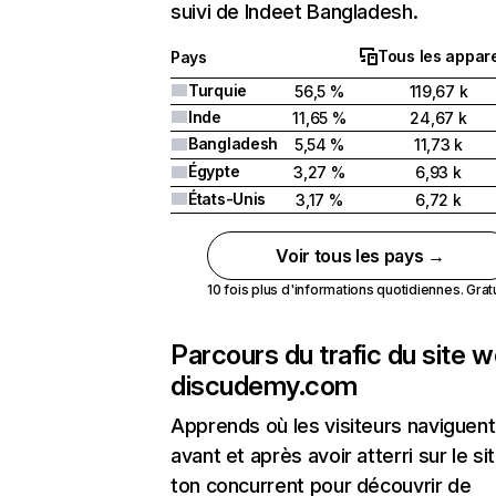
suivi de Indeet Bangladesh.
Tous les appare
Pays
Turquie
56,5 %
119,67 k
Inde
11,65 %
24,67 k
Bangladesh
5,54 %
11,73 k
Égypte
3,27 %
6,93 k
États-Unis
3,17 %
6,72 k
Voir tous les pays →
10 fois plus d'informations quotidiennes. Gratui
Parcours du trafic du site 
discudemy.com
Apprends où les visiteurs naviguent
avant et après avoir atterri sur le si
ton concurrent pour découvrir de