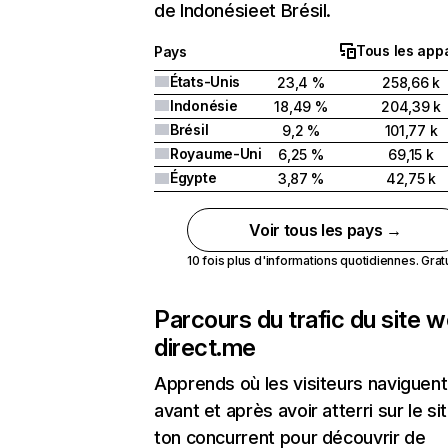
de Indonésieet Brésil.
Tous les appa
Pays
États-Unis
23,4 %
258,66 k
Indonésie
18,49 %
204,39 k
Brésil
9,2 %
101,77 k
Royaume-Uni
6,25 %
69,15 k
Égypte
3,87 %
42,75 k
Voir tous les pays →
10 fois plus d'informations quotidiennes. Gratui
Parcours du trafic du site 
direct.me
Apprends où les visiteurs naviguent
avant et après avoir atterri sur le si
ton concurrent pour découvrir de