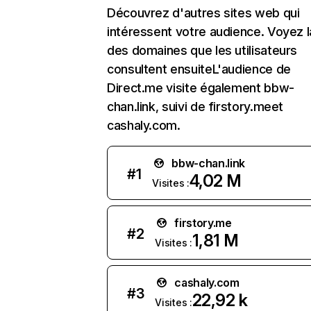
Découvrez d'autres sites web qui
intéressent votre audience. Voyez la
des domaines que les utilisateurs
consultent ensuiteL'audience de
Direct.me visite également bbw-
chan.link, suivi de firstory.meet
cashaly.com.
bbw-chan.link
#
1
4,02 M
Visites :
firstory.me
#
2
1,81 M
Visites :
cashaly.com
#
3
22,92 k
Visites :