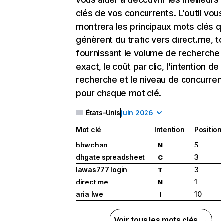
clés de vos concurrents. L'outil vou
montrera les principaux mots clés q
génèrent du trafic vers direct.me, t
fournissant le volume de recherche
exact, le coût par clic, l'intention de
recherche et le niveau de concurre
pour chaque mot clé.
États-Unis
juin 2026
Mot clé
Intention
Positio
bbwchan
5
N
dhgate spreadsheet
3
C
lawas777 login
3
T
direct me
1
N
aria lwe
10
I
Voir tous les mots clés →