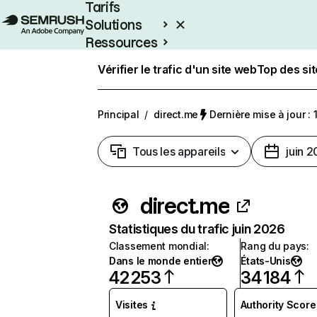
Tarifs
Solutions
Ressources
Entreprises
Vérifier le trafic d'un site web
Top des si
Principal
/
direct.me
Dernière mise à jour : 1
Tous les appareils
juin 
direct.me
Statistiques du trafic juin 2026
Classement mondial
:
Rang du pays
:
Dans le monde entier
États-Unis
42 253
34 184
Visites
Authority Score