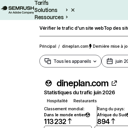
Tarifs
Solutions
Ressources
Entreprises
Vérifier le trafic d'un site web
Top des si
Principal
/
dineplan.com
Dernière mise à jou
Tous les appareils
juin 
dineplan.com
Statistiques du trafic juin 2026
Hospitalité
Restaurants
Classement mondial
:
Rang du pays
:
Dans le monde entier
Afrique du Sud
113 232
894