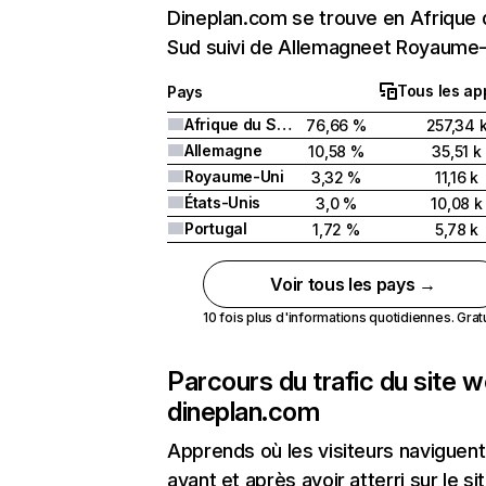
Dineplan.com se trouve en Afrique 
Sud suivi de Allemagneet Royaume-
Tous les ap
Pays
Afrique du Sud
76,66 %
257,34 
Allemagne
10,58 %
35,51 k
Royaume-Uni
3,32 %
11,16 k
États-Unis
3,0 %
10,08 k
Portugal
1,72 %
5,78 k
Voir tous les pays →
10 fois plus d'informations quotidiennes. Gratui
Parcours du trafic du site 
dineplan.com
Apprends où les visiteurs naviguent
avant et après avoir atterri sur le si