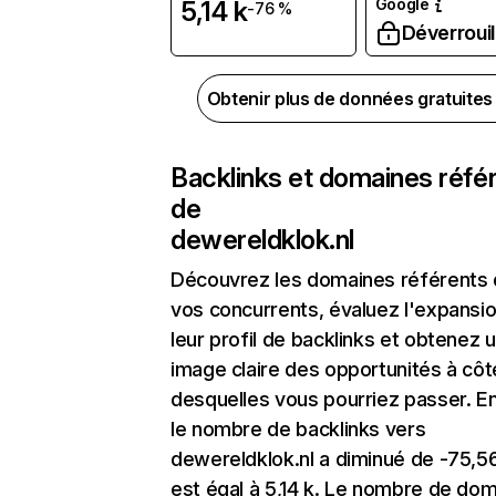
Google
5,14 k
-76 %
Déverrouil
Obtenir plus de données gratuite
Backlinks et domaines réfé
de
dewereldklok.nl
Découvrez les domaines référents
vos concurrents, évaluez l'expansi
leur profil de backlinks et obtenez 
image claire des opportunités à côt
desquelles vous pourriez passer. En
le nombre de backlinks vers
dewereldklok.nl a diminué de -75,5
est égal à 5,14 k. Le nombre de do