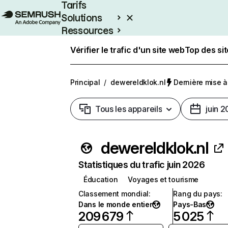
Tarifs
Solutions
Ressources
Entreprises
Vérifier le trafic d'un site web
Top des si
Principal
/
dewereldklok.nl
Dernière mise à 
Tous les appareils
juin 
dewereldklok.nl
Statistiques du trafic juin 2026
Éducation
Voyages et tourisme
Classement mondial
:
Rang du pays
:
Dans le monde entier
Pays-Bas
209 679
5 025