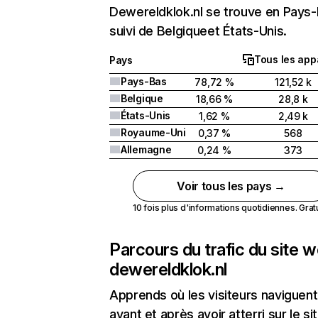
Dewereldklok.nl se trouve en Pays
suivi de Belgiqueet États-Unis.
Tous les app
Pays
Pays-Bas
78,72 %
121,52 k
Belgique
18,66 %
28,8 k
États-Unis
1,62 %
2,49 k
Royaume-Uni
0,37 %
568
Allemagne
0,24 %
373
Voir tous les pays →
10 fois plus d'informations quotidiennes. Gratui
Parcours du trafic du site 
dewereldklok.nl
Apprends où les visiteurs naviguent
avant et après avoir atterri sur le si