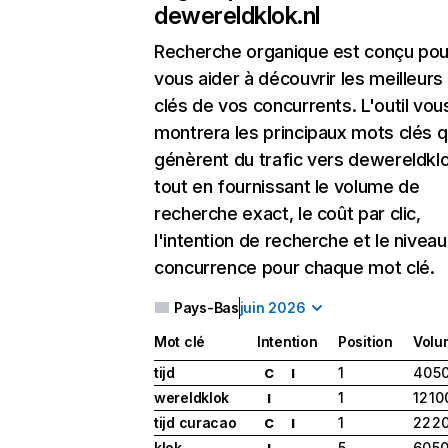
dewereldklok.nl
Recherche organique
est conçu pou
vous aider à découvrir les meilleur
clés de vos concurrents. L'outil vou
montrera les principaux mots clés q
génèrent du trafic vers dewereldklo
tout en fournissant le volume de
recherche exact, le coût par clic,
l'intention de recherche et le nivea
concurrence pour chaque mot clé.
Pays-Bas
juin 2026
Mot clé
Intention
Position
Volu
tijd
1
40 5
C
I
wereldklok
1
12 10
I
tijd curacao
1
22 2
C
I
klok
5
60 5
I