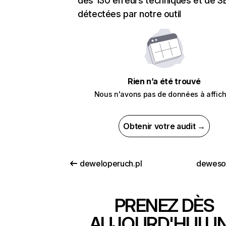
des 130 erreurs techniques et de 
détectées par notre outil
Rien n’a été trouvé
Nous n'avons pas de données à affich
Obtenir votre audit →
deweloperuch.pl
deweso
PRENEZ DÈS
AUJOURD'HUI U