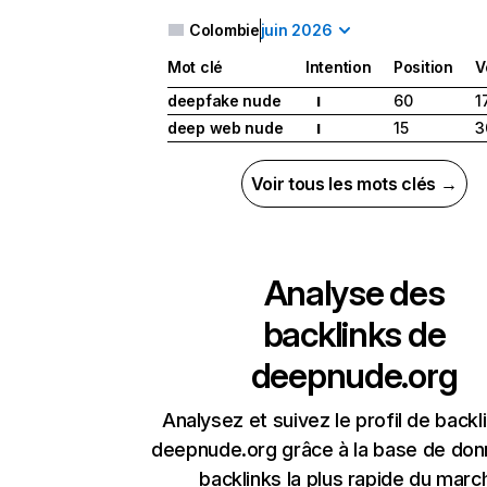
Colombie
juin 2026
Mot clé
Intention
Position
V
deepfake nude
60
1
I
deep web nude
15
3
I
Voir tous les mots clés →
Analyse des
backlinks de
deepnude.org
Analysez et suivez le profil de backl
deepnude.org grâce à la base de do
backlinks la plus rapide du marc