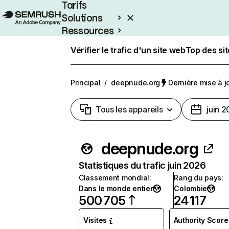
Tarifs
Solutions
Ressources
Entreprises
Vérifier le trafic d'un site web
Top des si
Principal
/
deepnude.org
Dernière mise à jo
Tous les appareils
juin 
deepnude.org
Statistiques du trafic juin 2026
Classement mondial
:
Rang du pays
:
Dans le monde entier
Colombie
500 705
24 117
Visites
Authority Score