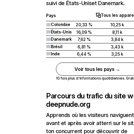
suivi de États-Uniset Danemark.
Tous les appare
Pays
Colombie
20,33 %
10,25 k
États-Unis
16,09 %
8,11 k
Danemark
7,62 %
3,84 k
Brésil
6,81 %
3,43 k
Inde
6,44 %
3,25 k
Voir tous les pays →
10 fois plus d'informations quotidiennes. Gratui
Parcours du trafic du site 
deepnude.org
Apprends où les visiteurs naviguent
avant et après avoir atterri sur le si
ton concurrent pour découvrir de