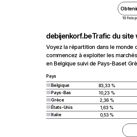
Obteni
10 fois 
debijenkorf.be
Trafic du sit
Voyez la répartition dans le monde 
commencez à exploiter les marchés 
en Belgique suivi de Pays-Baset Gr
Pays
Belgique
83,33 %
Pays-Bas
10,23 %
Grèce
2,36 %
États-Unis
1,63 %
Italie
0,53 %