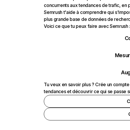
concurrents aux tendances de trafic, en pa
Semrush t'aide à comprendre qui s'impose
plus grande base de données de recherch
Voici ce que tu peux faire avec Semrush 
C
Mesure
Aug
Tu veux en savoir plus ? Crée un compte 
tendances et découvrir ce qui se passe s
C