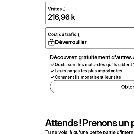
Visites
216,96 k
Coût du trafic
Déverrouiller
Découvrez gratuitement d'autres 
Quels sont les mots-clés qu'ils ciblent 
Leurs pages les plus importantes
Comment ils monétisent leur site
Obten
Attends ! Prenons un p
Tu ne vois là qu'une petite partie d'Int