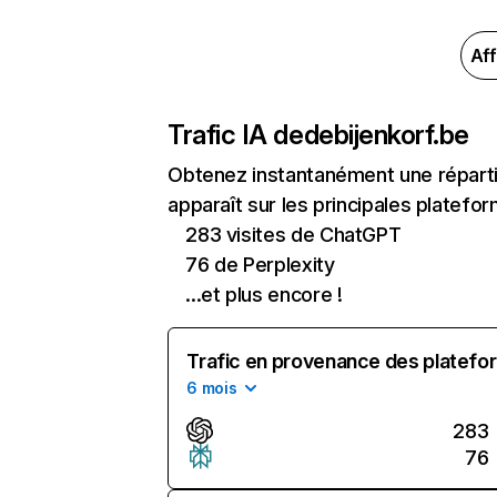
Aff
Trafic IA de
debijenkorf.be
Obtenez instantanément une réparti
apparaît sur les principales platefor
283 visites de ChatGPT
76 de Perplexity
...et plus encore !
Trafic en provenance des platefor
6 mois
283
76