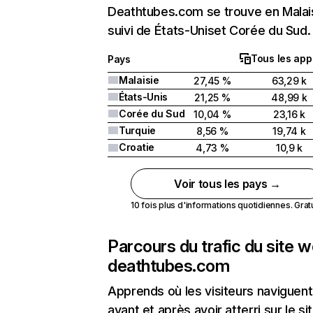
Deathtubes.com se trouve en Malai
suivi de États-Uniset Corée du Sud.
Tous les app
Pays
Malaisie
27,45 %
63,29 k
États-Unis
21,25 %
48,99 k
Corée du Sud
10,04 %
23,16 k
Turquie
8,56 %
19,74 k
Croatie
4,73 %
10,9 k
Voir tous les pays →
10 fois plus d'informations quotidiennes. Gratui
Parcours du trafic du site 
deathtubes.com
Apprends où les visiteurs naviguent
avant et après avoir atterri sur le si