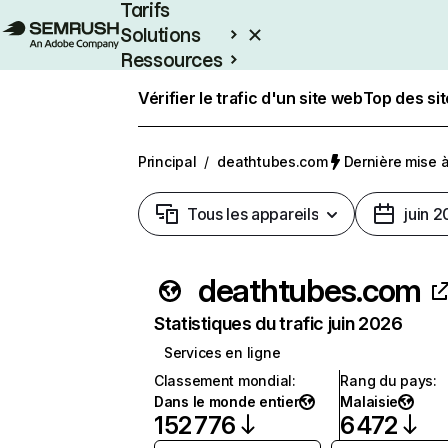
Tarifs
Solutions
Ressources
Entreprises
Vérifier le trafic d'un site web
Top des si
Principal
/
deathtubes.com
Dernière mise à 
Tous les appareils
juin 
deathtubes.com
Statistiques du trafic juin 2026
Services en ligne
Classement mondial
:
Rang du pays
:
Dans le monde entier
Malaisie
152 776
6 472