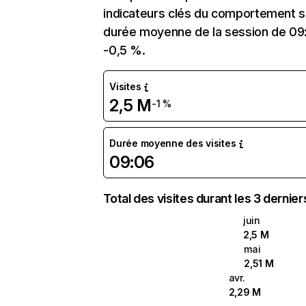
indicateurs clés du comportement sur
durée moyenne de la session de 09:
-0,5 %.
Visites
2,5 M
-1 %
Durée moyenne des visites
09:06
Total des visites durant les 3 dernie
juin
2,5 M
mai
2,51 M
avr.
2,29 M