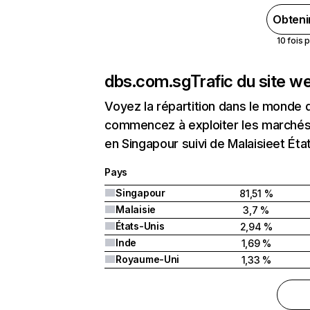
Obteni
10 fois 
dbs.com.sg
Trafic du site w
Voyez la répartition dans le monde 
commencez à exploiter les marchés 
en Singapour suivi de Malaisieet Éta
Pays
Singapour
81,51 %
Malaisie
3,7 %
États-Unis
2,94 %
Inde
1,69 %
Royaume-Uni
1,33 %