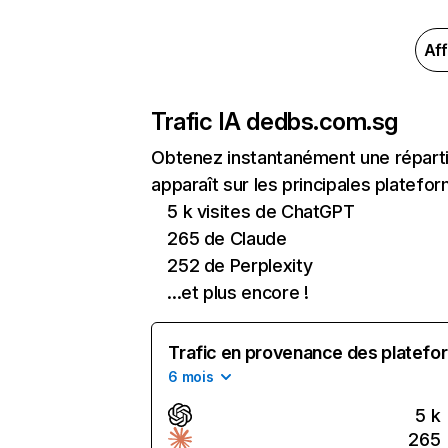
Aff
Trafic IA de
dbs.com.sg
Obtenez instantanément une réparti
apparaît sur les principales platefor
5 k visites de ChatGPT
265 de Claude
252 de Perplexity
...et plus encore !
Trafic en provenance des platefor
6 mois
5 k
265