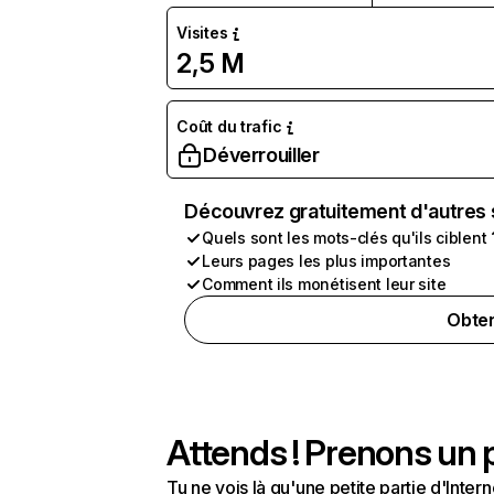
Visites
2,5 M
Coût du trafic
Déverrouiller
Découvrez gratuitement d'autres 
Quels sont les mots-clés qu'ils ciblent 
Leurs pages les plus importantes
Comment ils monétisent leur site
Obten
Attends ! Prenons un p
Tu ne vois là qu'une petite partie d'Int