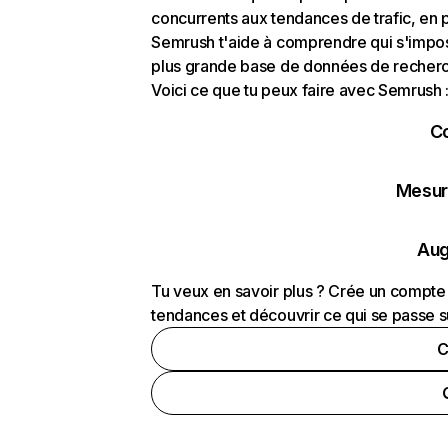
concurrents aux tendances de trafic, en pa
Semrush t'aide à comprendre qui s'impose
plus grande base de données de recherch
Voici ce que tu peux faire avec Semrush 
C
Mesure
Aug
Tu veux en savoir plus ? Crée un compte 
tendances et découvrir ce qui se passe s
C