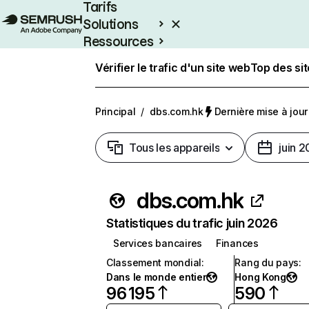
Tarifs
Solutions
Ressources
Entreprises
Vérifier le trafic d'un site web
Top des si
Principal
/
dbs.com.hk
Dernière mise à jour 
Tous les appareils
juin 
dbs.com.hk
Statistiques du trafic juin 2026
Services bancaires
Finances
Classement mondial
:
Rang du pays
:
Dans le monde entier
Hong Kong
96 195
590