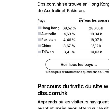
Dbs.com.hk se trouve en Hong Kong
de Australieet Pakistan.
Tous les appare
Pays
Hong Kong
69,52 %
286,05 k
Australie
4,63 %
19,04 k
Pakistan
4,46 %
18,37 k
Chine
3,67 %
15,12 k
Taïwan
3,41 %
14,03 k
Voir tous les pays →
10 fois plus d'informations quotidiennes. Gratui
Parcours du trafic du site 
dbs.com.hk
Apprends où les visiteurs naviguent
avant et après avoir atterri sur le si