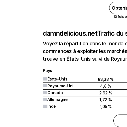
Obteni
10 fois 
damndelicious.net
Trafic du
Voyez la répartition dans le monde 
commencez à exploiter les marchés 
trouve en États-Unis suivi de Roya
Pays
États-Unis
83,38 %
Royaume-Uni
4,8 %
Canada
2,92 %
Allemagne
1,72 %
Inde
1,05 %