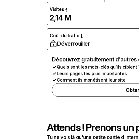
Visites
2,14 M
Coût du trafic
Déverrouiller
Découvrez gratuitement d'autres 
Quels sont les mots-clés qu'ils ciblent 
Leurs pages les plus importantes
Comment ils monétisent leur site
Obten
Attends ! Prenons un p
Tu ne vois là qu'une petite partie d'Int