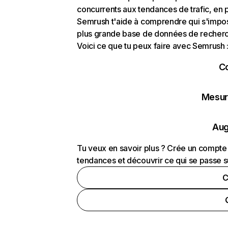
concurrents aux tendances de trafic, en pa
Semrush t'aide à comprendre qui s'impose
plus grande base de données de recherch
Voici ce que tu peux faire avec Semrush 
C
Mesure
Aug
Tu veux en savoir plus ? Crée un compte 
tendances et découvrir ce qui se passe s
C