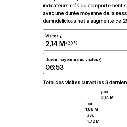
indicateurs clés du comportement sur
avec une durée moyenne de la sessi
damndelicious.net a augmenté de 2
Visites
2,14 M
+28 %
Durée moyenne des visites
06:53
Total des visites durant les 3 dernie
juin
2,14 M
mai
1,66 M
avr.
1,72 M