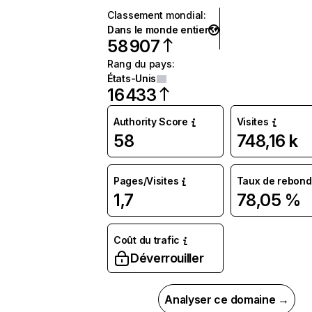
Classement mondial
:
Dans le monde entier
58 907
Rang du pays
:
États-Unis
16 433
Authority Score
Visites
58
748,16 k
Pages/Visites
Taux de rebond
1,7
78,05 %
Coût du trafic
Déverrouiller
Analyser ce domaine →