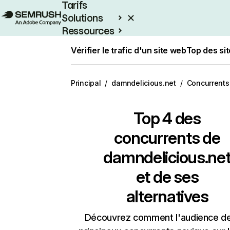
Tarifs
Solutions
Ressources
Entreprises
Vérifier le trafic d'un site web
Top des si
Principal
/
damndelicious.net
/
Concurrents
Top 4 des
concurrents de
damndelicious.ne
et de ses
alternatives
Découvrez comment l'audience d