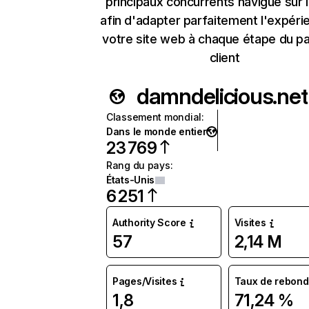
principaux concurrents navigue sur 
afin d'adapter parfaitement l'expéri
votre site web à chaque étape du p
client
damndelicious.net
Classement mondial
:
Dans le monde entier
23 769
Rang du pays
:
États-Unis
6 251
Authority Score
Visites
57
2,14 M
Pages/Visites
Taux de rebond
1,8
71,24 %