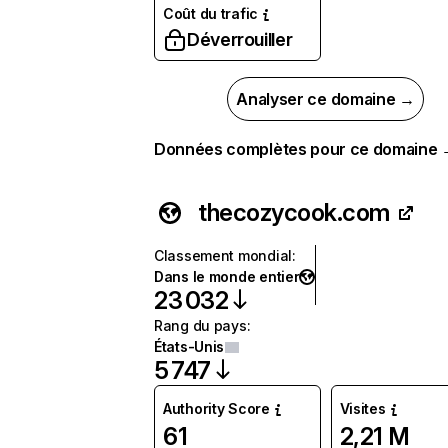
Coût du trafic
Déverrouiller
Analyser ce domaine →
Données complètes pour ce domaine
thecozycook.com
Classement mondial
:
Dans le monde entier
23 032
Rang du pays
:
États-Unis
5 747
Authority Score
Visites
61
2,21 M