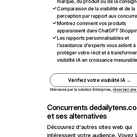
marque, du produit ou de la consign
Comparaison de la visibilité et de la
perception par rapport aux concurr
Montrez comment vos produits
apparaissent dans ChatGPT Shoppi
Les rapports personnalisables et
l'assistance d'experts vous aident à
protéger votre récit et à transformer
visibilité IA en croissance mesurabl
Vérifiez votre visibilité IA →
Intéressé par la solution Enterprise,
réservez un
Concurrents de
dailytens.c
et ses alternatives
Découvrez d'autres sites web qui
intéressent votre audience. Voyez la