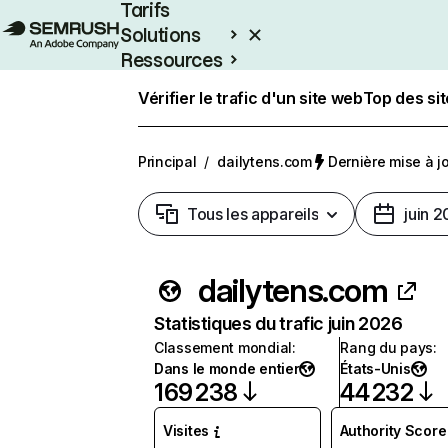
Tarifs
Solutions
Ressources
Entreprises
Vérifier le trafic d'un site web
Top des si
Principal
/
dailytens.com
Dernière mise à jo
Tous les appareils
juin 
dailytens.com
Statistiques du trafic juin 2026
Classement mondial
:
Rang du pays
:
Dans le monde entier
États-Unis
169 238
44 232
Visites
Authority Score