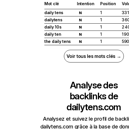
Mot clé
Intention
Position
Vo
daily tens
1
33 
N
dailytens
1
3 6
N
daily 10s
1
2 4
N
daily ten
1
1 9
N
the daily tens
1
59
N
Voir tous les mots clés →
Analyse des
backlinks de
dailytens.com
Analysez et suivez le profil de backl
dailytens.com grâce à la base de do