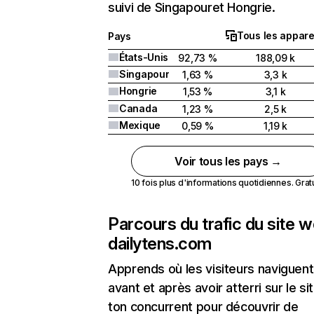
suivi de Singapouret Hongrie.
Tous les appare
Pays
États-Unis
92,73 %
188,09 k
Singapour
1,63 %
3,3 k
Hongrie
1,53 %
3,1 k
Canada
1,23 %
2,5 k
Mexique
0,59 %
1,19 k
Voir tous les pays →
10 fois plus d'informations quotidiennes. Gratui
Parcours du trafic du site 
dailytens.com
Apprends où les visiteurs naviguent
avant et après avoir atterri sur le si
ton concurrent pour découvrir de