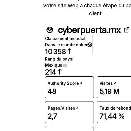
votre site web à chaque étape du p
client
cyberpuerta.mx
Classement mondial
:
Dans le monde entier
10 358
Rang du pays
:
Mexique
214
Authority Score
Visites
48
5,19 M
Pages/Visites
Taux de rebond
2,7
71,44 %