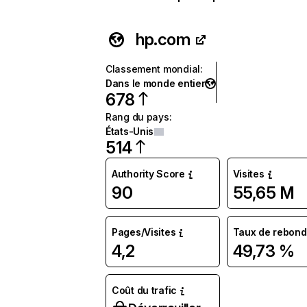
hp.com
Classement mondial
:
Dans le monde entier
678
Rang du pays
:
États-Unis
514
Authority Score
Visites
90
55,65 M
Pages/Visites
Taux de rebond
4,2
49,73 %
Coût du trafic