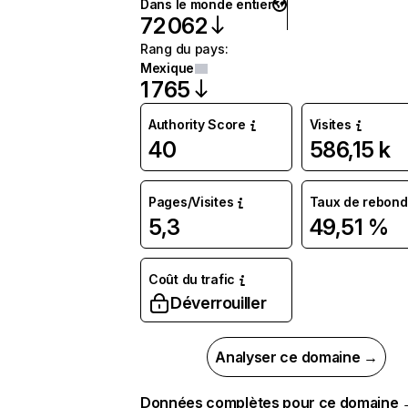
Dans le monde entier
72 062
Rang du pays
:
Mexique
1 765
Authority Score
Visites
40
586,15 k
Pages/Visites
Taux de rebond
5,3
49,51 %
Coût du trafic
Déverrouiller
Analyser ce domaine →
Données complètes pour ce domaine