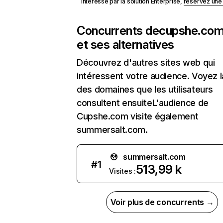
Intéressé par la solution Enterprise,
réservez un
Concurrents de
cupshe.co
et ses alternatives
Découvrez d'autres sites web qui
intéressent votre audience. Voyez la
des domaines que les utilisateurs
consultent ensuiteL'audience de
Cupshe.com visite également
summersalt.com.
summersalt.com
#
1
513,99 k
Visites :
Voir plus de concurrents →