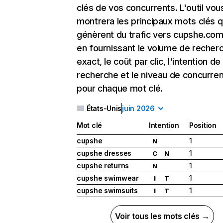
clés de vos concurrents. L'outil vou
montrera les principaux mots clés q
génèrent du trafic vers cupshe.com
en fournissant le volume de recher
exact, le coût par clic, l'intention de
recherche et le niveau de concurre
pour chaque mot clé.
États-Unis
juin 2026
Mot clé
Intention
Position
cupshe
1
N
cupshe dresses
1
C
N
cupshe returns
1
N
cupshe swimwear
1
I
T
cupshe swimsuits
1
I
T
Voir tous les mots clés →