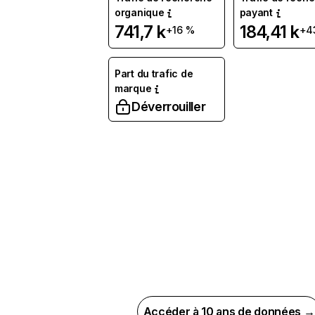
organique
payant
741,7 k
184,41 k
+16 %
+4
Part du trafic de
marque
Déverrouiller
Accéder à 10 ans de données →