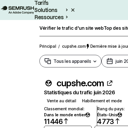
Tarifs
Solutions
Ressources
Entreprises
Vérifier le trafic d'un site web
Top des si
Principal
/
cupshe.com
Dernière mise à jour
Tous les appareils
juin 
cupshe.com
Statistiques du trafic juin 2026
Vente au détail
Habillement et mode
Classement mondial
:
Rang du pays
:
Dans le monde entier
États-Unis
11 446
4 773