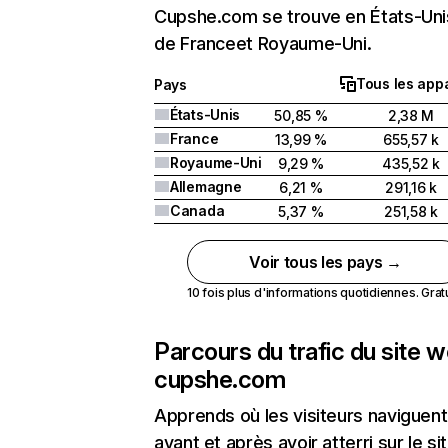
Cupshe.com se trouve en États-Unis
de Franceet Royaume-Uni.
Tous les appa
Pays
États-Unis
50,85 %
2,38 M
France
13,99 %
655,57 k
Royaume-Uni
9,29 %
435,52 k
Allemagne
6,21 %
291,16 k
Canada
5,37 %
251,58 k
Voir tous les pays →
10 fois plus d'informations quotidiennes. Gratui
Parcours du trafic du site 
cupshe.com
Apprends où les visiteurs naviguent
avant et après avoir atterri sur le si