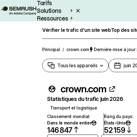
Tarifs
Solutions
Ressources
Entreprises
Vérifier le trafic d'un site web
Top des si
Principal
/
crown.com
Dernière mise à jour :
Tous les appareils
juin 
crown.com
Statistiques du trafic juin 2026
Transport et logistique
Classement mondial
:
Rang du pays
:
Dans le monde entier
États-Unis
146 847
52 159