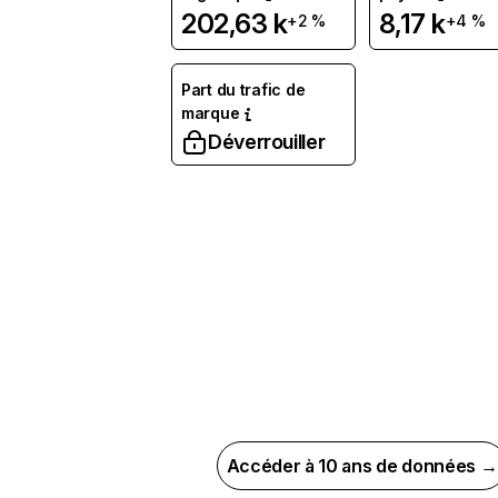
202,63 k
8,17 k
+2 %
+4 %
Part du trafic de
marque
Déverrouiller
Accéder à 10 ans de données →