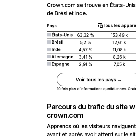
Crown.com se trouve en États-Unis 
de Brésilet Inde.
Tous les appare
Pays
États-Unis
63,32 %
153,49 k
Brésil
5,2 %
12,61 k
Inde
4,57 %
11,08 k
Allemagne
3,41 %
8,26 k
Espagne
2,91 %
7,05 k
Voir tous les pays →
10 fois plus d'informations quotidiennes. Gratui
Parcours du trafic du site 
crown.com
Apprends où les visiteurs naviguent
avant et après avoir atterri sur le si