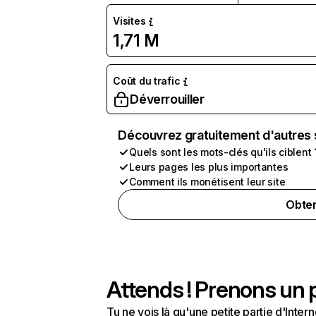
Visites
1,71 M
Coût du trafic
Déverrouiller
Découvrez gratuitement d'autres 
Quels sont les mots-clés qu'ils ciblent 
Leurs pages les plus importantes
Comment ils monétisent leur site
Obten
Attends ! Prenons un p
Tu ne vois là qu'une petite partie d'Int