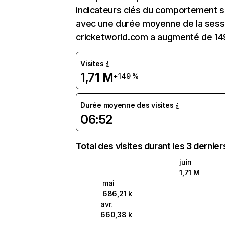
indicateurs clés du comportement sur
avec une durée moyenne de la sessi
cricketworld.com a augmenté de 14
Visites
1,71 M
+149 %
Durée moyenne des visites
06:52
Total des visites durant les 3 dernie
juin
1,71 M
mai
686,21 k
avr.
660,38 k