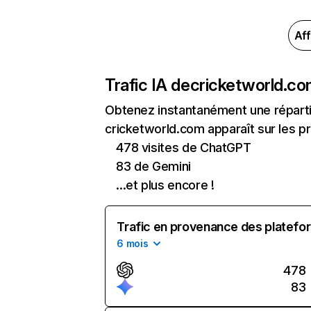
Aff
Trafic IA de
cricketworld.c
Obtenez instantanément une réparti
cricketworld.com apparaît sur les pr
478 visites de ChatGPT
83 de Gemini
...et plus encore !
Trafic en provenance des platefor
6 mois
478
83