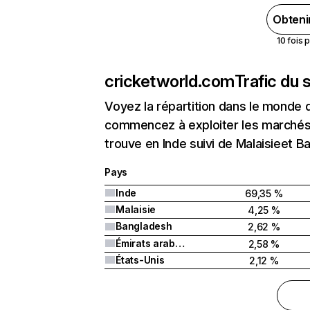
Obteni
10 fois 
cricketworld.com
Trafic du 
Voyez la répartition dans le monde 
commencez à exploiter les marchés 
trouve en Inde suivi de Malaisieet B
Pays
Inde
69,35 %
Malaisie
4,25 %
Bangladesh
2,62 %
Émirats arabes unis
2,58 %
États-Unis
2,12 %