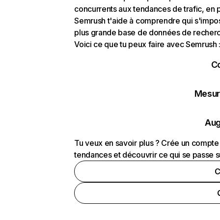
concurrents aux tendances de trafic, en pa
Semrush t'aide à comprendre qui s'impose
plus grande base de données de recherch
Voici ce que tu peux faire avec Semrush 
C
Mesure
Aug
Tu veux en savoir plus ? Crée un compte 
tendances et découvrir ce qui se passe s
C