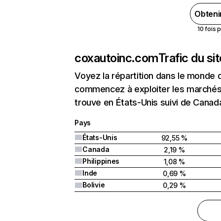
Obteni
10 fois 
coxautoinc.com
Trafic du si
Voyez la répartition dans le monde 
commencez à exploiter les marchés 
trouve en États-Unis suivi de Canada
Pays
États-Unis
92,55 %
Canada
2,19 %
Philippines
1,08 %
Inde
0,69 %
Bolivie
0,29 %