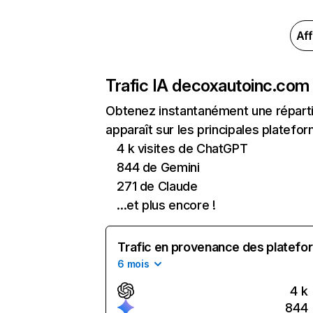
Aff
Trafic IA de
coxautoinc.com
Obtenez instantanément une réparti
apparaît sur les principales platefor
4 k visites de ChatGPT
844 de Gemini
271 de Claude
...et plus encore !
Trafic en provenance des platefor
6 mois
4 k
844