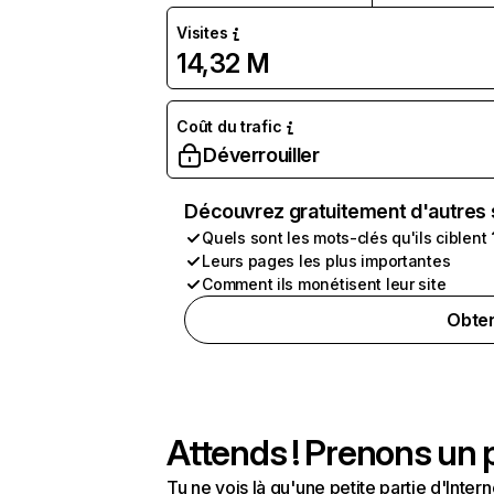
Visites
14,32 M
Coût du trafic
Déverrouiller
Découvrez gratuitement d'autres 
Quels sont les mots-clés qu'ils ciblent 
Leurs pages les plus importantes
Comment ils monétisent leur site
Obten
Attends ! Prenons un p
Tu ne vois là qu'une petite partie d'Int