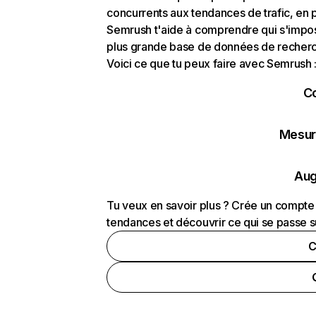
concurrents aux tendances de trafic, en pa
Semrush t'aide à comprendre qui s'impose
plus grande base de données de recherch
Voici ce que tu peux faire avec Semrush 
C
Mesure
Aug
Tu veux en savoir plus ? Crée un compte 
tendances et découvrir ce qui se passe s
C