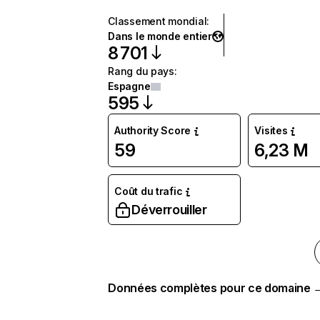
Classement mondial
:
Dans le monde entier
8 701
Rang du pays
:
Espagne
595
Authority Score
Visites
59
6,23 M
Coût du trafic
Déverrouiller
Données complètes pour ce domaine 