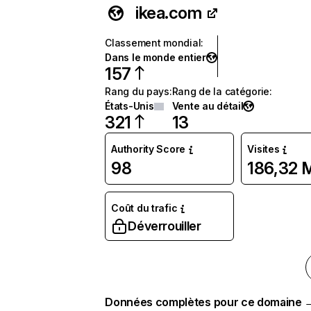
ikea.com
Classement mondial
:
Dans le monde entier
157
Rang du pays
:
Rang de la catégorie
:
États-Unis
Vente au détail
321
13
Authority Score
Visites
98
186,32 
Coût du trafic
Déverrouiller
Données complètes pour ce domaine 