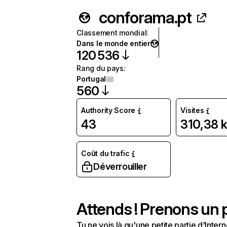
conforama.pt
Classement mondial
:
Dans le monde entier
120 536
Rang du pays
:
Portugal
560
Authority Score
Visites
43
310,38 
Coût du trafic
Déverrouiller
Attends ! Prenons un p
Tu ne vois là qu'une petite partie d'Int