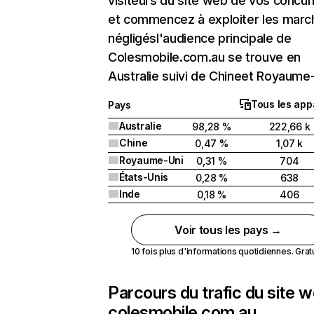
visiteurs du site web de vos concur
et commencez à exploiter les marc
négligésl'audience principale de
Colesmobile.com.au se trouve en
Australie suivi de Chineet Royaume-
Tous les app
Pays
Australie
98,28 %
222,66 k
Chine
0,47 %
1,07 k
Royaume-Uni
0,31 %
704
États-Unis
0,28 %
638
Inde
0,18 %
406
Voir tous les pays →
10 fois plus d'informations quotidiennes. Gratui
Parcours du trafic du site 
colesmobile.com.au