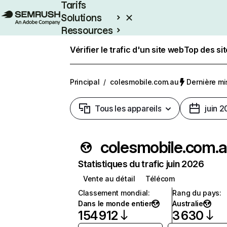
Tarifs
Solutions
Ressources
Entreprises
Vérifier le trafic d'un site web
Top des si
Principal
/
colesmobile.com.au
Dernière mis
Tous les appareils
juin 
colesmobile.com.
Statistiques du trafic juin 2026
Vente au détail
Télécom
Classement mondial
:
Rang du pays
:
Dans le monde entier
Australie
154 912
3 630