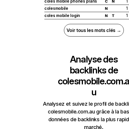
coles mobile phones plans
1
C
N
colesmobile
1
N
coles mobile login
1
N
T
Voir tous les mots clés →
Analyse des
backlinks de
colesmobile.com.
u
Analysez et suivez le profil de backl
colesmobile.com.au grâce à la ba
données de backlinks la plus rapi
marché.