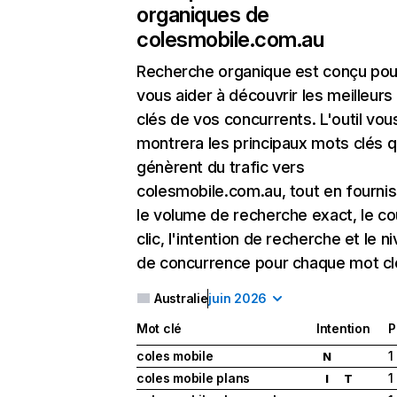
organiques de
colesmobile.com.au
Recherche organique
est conçu pou
vous aider à découvrir les meilleur
clés de vos concurrents. L'outil vou
montrera les principaux mots clés q
génèrent du trafic vers
colesmobile.com.au, tout en fourni
le volume de recherche exact, le co
clic, l'intention de recherche et le n
de concurrence pour chaque mot cl
Australie
juin 2026
Mot clé
Intention
P
coles mobile
1
N
coles mobile plans
1
I
T