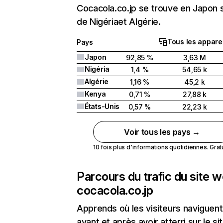
Cocacola.co.jp se trouve en Japon s
de Nigériaet Algérie.
Tous les apparei
Pays
Japon
92,85 %
3,63 M
Nigéria
1,4 %
54,65 k
Algérie
1,16 %
45,2 k
Kenya
0,71 %
27,88 k
États-Unis
0,57 %
22,23 k
Voir tous les pays →
10 fois plus d'informations quotidiennes. Gratui
Parcours du trafic du site 
cocacola.co.jp
Apprends où les visiteurs naviguent
avant et après avoir atterri sur le si