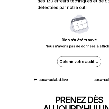
des 130 erreurs techniques et de 
détectées par notre outil
Rien n’a été trouvé
Nous n'avons pas de données à affich
Obtenir votre audit →
coca-colabd.live
coca-co
PRENEZ DÈS
AUJOURD'HUI U