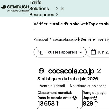
Tarifs
Solutions
Ressources
Entreprises
Vérifier le trafic d'un site web
Top des si
Principal
/
cocacola.co.jp
Dernière mise à jo
Tous les appareils
juin 
cocacola.co.jp
Statistiques du trafic juin 2026
Vente au détail
Nourriture et boissons
Classement mondial
:
Rang du pays
:
Dans le monde entier
Japon
13 658
829