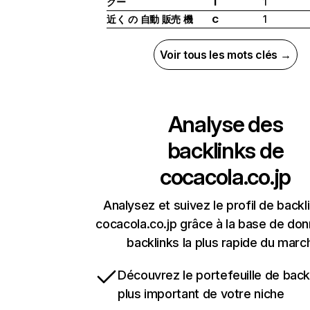
クー
1
I
近く の 自動 販売 機
1
C
Voir tous les mots clés →
Analyse des
backlinks de
cocacola.co.jp
Analysez et suivez le profil de backl
cocacola.co.jp grâce à la base de do
backlinks la plus rapide du marc
Découvrez le portefeuille de backl
plus important de votre niche