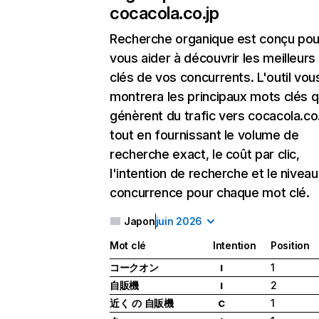
cocacola.co.jp
Recherche organique
est conçu pou
vous aider à découvrir les meilleur
clés de vos concurrents. L'outil vou
montrera les principaux mots clés q
génèrent du trafic vers cocacola.co.
tout en fournissant le volume de
recherche exact, le coût par clic,
l'intention de recherche et le nivea
concurrence pour chaque mot clé.
Japon
juin 2026
Mot clé
Intention
Position
コークオン
1
I
自販機
2
I
近く の 自販機
1
C