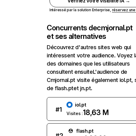
Vérifiez votre visibilité IA →
Intéressé par la solution Enterprise,
réservez un
Concurrents de
cmjornal.pt
et ses alternatives
Découvrez d'autres sites web qui
intéressent votre audience. Voyez la
des domaines que les utilisateurs
consultent ensuiteL'audience de
Cmjornal.pt visite également iol.pt, s
de flash.ptet jn.pt.
iol.pt
#
1
18,63 M
Visites :
flash.pt
#
2