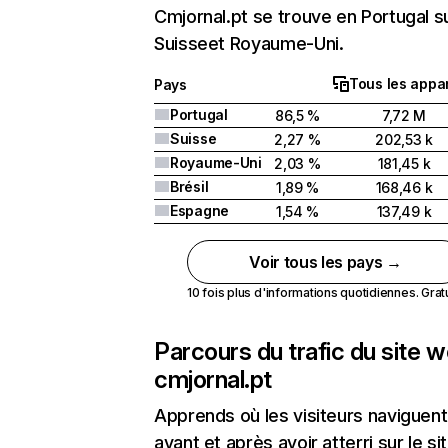
Cmjornal.pt se trouve en Portugal su
Suisseet Royaume-Uni.
Tous les appar
Pays
Portugal
86,5 %
7,72 M
Suisse
2,27 %
202,53 k
Royaume-Uni
2,03 %
181,45 k
Brésil
1,89 %
168,46 k
Espagne
1,54 %
137,49 k
Voir tous les pays →
10 fois plus d'informations quotidiennes. Gratui
Parcours du trafic du site 
cmjornal.pt
Apprends où les visiteurs naviguent
avant et après avoir atterri sur le si