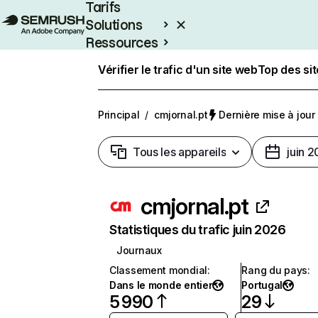
Tarifs
Solutions
Ressources
Entreprises
Vérifier le trafic d'un site web
Top des si
Principal
/
cmjornal.pt
Dernière mise à jour :
Tous les appareils
juin 
cmjornal.pt
Statistiques du trafic juin 2026
Journaux
Classement mondial
:
Rang du pays
:
Dans le monde entier
Portugal
5 990
29