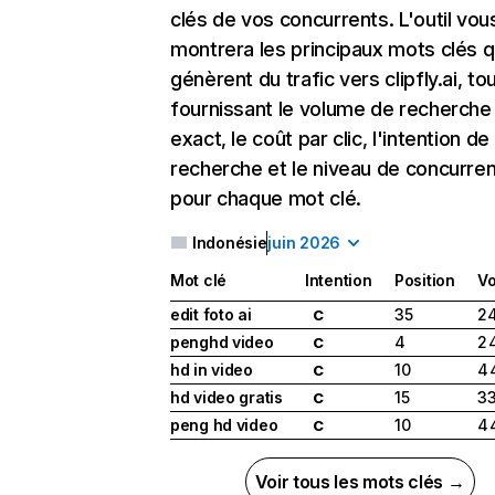
clés de vos concurrents. L'outil vou
montrera les principaux mots clés q
génèrent du trafic vers clipfly.ai, to
fournissant le volume de recherche
exact, le coût par clic, l'intention de
recherche et le niveau de concurre
pour chaque mot clé.
Indonésie
juin 2026
Mot clé
Intention
Position
V
edit foto ai
35
24
C
penghd video
4
2 
C
hd in video
10
4 
C
hd video gratis
15
33
C
peng hd video
10
4 
C
Voir tous les mots clés →