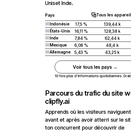
Uniset Inde.
Tous les appareil
Pays
Indonésie
17,5 %
139,44 k
États-Unis
16,11 %
128,38 k
Inde
7,84 %
62,44 k
Mexique
6,08 %
48,4 k
Allemagne
5,43 %
43,25 k
Voir tous les pays →
10 fois plus d'informations quotidiennes. Gratui
Parcours du trafic du site 
clipfly.ai
Apprends où les visiteurs naviguent
avant et après avoir atterri sur le si
ton concurrent pour découvrir de