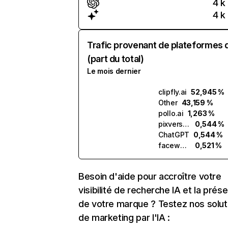
4 k
4 k
Trafic provenant de plateformes 
(part du total)
Le mois dernier
clipfly.ai
52,945 %
Other
43,159 %
pollo.ai
1,263 %
pixverse.ai
0,544 %
ChatGPT
0,544 %
facewow.ai
0,521 %
Besoin d'aide pour accroître votre
visibilité de recherche IA et la prés
de votre marque ? Testez nos solut
de marketing par l'IA :