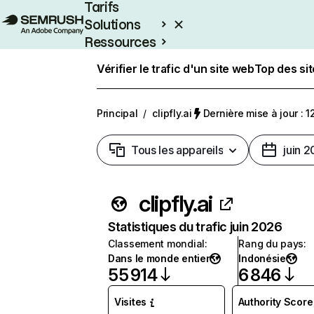
Tarifs
Solutions
Ressources
Entreprises
Vérifier le trafic d'un site web
Top des si
Principal
/
clipfly.ai
Dernière mise à jour : 12
Tous les appareils
juin 
clipfly.ai
Statistiques du trafic juin 2026
Classement mondial
:
Rang du pays
:
Dans le monde entier
Indonésie
55 914
6 846
Visites
Authority Score