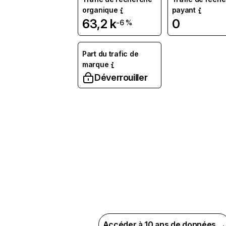
organique
payant
63,2 k
0
-6 %
Part du trafic de
marque
Déverrouiller
Accéder à 10 ans de données →