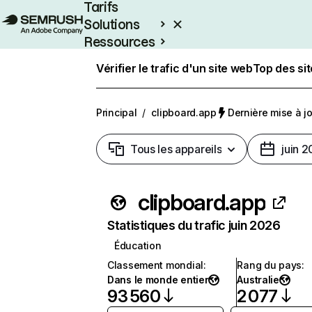
Tarifs
Solutions
Ressources
Entreprises
Vérifier le trafic d'un site web
Top des si
Principal
/
clipboard.app
Dernière mise à jou
Tous les appareils
juin 
clipboard.app
Statistiques du trafic juin 2026
Éducation
Classement mondial
:
Rang du pays
:
Dans le monde entier
Australie
93 560
2 077