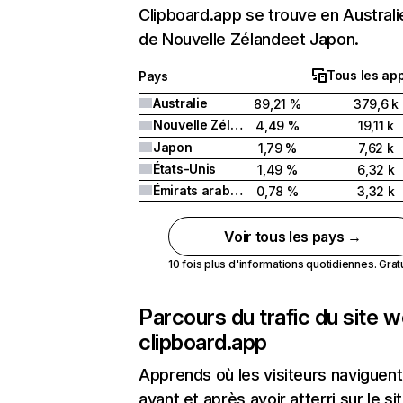
Clipboard.app se trouve en Australie
de Nouvelle Zélandeet Japon.
Tous les app
Pays
Australie
89,21 %
379,6 k
Nouvelle Zélande
4,49 %
19,11 k
Japon
1,79 %
7,62 k
États-Unis
1,49 %
6,32 k
Émirats arabes unis
0,78 %
3,32 k
Voir tous les pays →
10 fois plus d'informations quotidiennes. Gratui
Parcours du trafic du site 
clipboard.app
Apprends où les visiteurs naviguent
avant et après avoir atterri sur le si