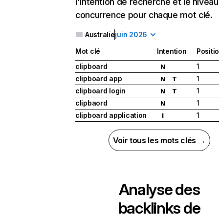
l'intention de recherche et le nivea
concurrence pour chaque mot clé.
Australie
juin 2026
Mot clé
Intention
Positi
clipboard
1
N
clipboard app
1
N
T
clipboard login
1
N
T
clipbaord
1
N
clipboard application
1
I
Voir tous les mots clés →
Analyse des
backlinks de