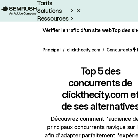
Tarifs
Solutions
Ressources
Entreprises
Vérifier le trafic d'un site web
Top des si
Principal
/
clickthecity.com
/
Concurrents
Top 5 des
concurrents de
clickthecity.com e
de ses alternative
Découvrez comment l'audience d
principaux concurrents navigue sur 
afin d'adapter parfaitement l'expéri