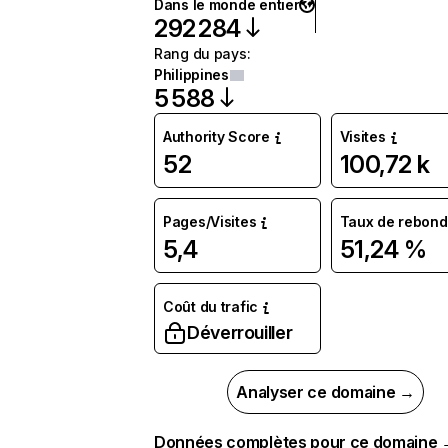
Dans le monde entier
292 284
Rang du pays
:
Philippines
5 588
Authority Score
Visites
52
100,72 k
Pages/Visites
Taux de rebond
5,4
51,24 %
Coût du trafic
Déverrouiller
Analyser ce domaine →
Données complètes pour ce domaine