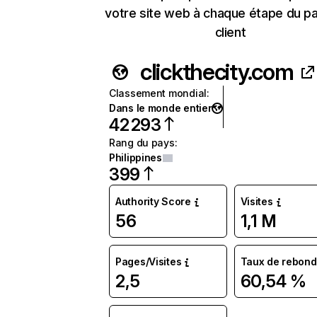
votre site web à chaque étape du p
client
clickthecity.com
Classement mondial
:
Dans le monde entier
42 293
Rang du pays
:
Philippines
399
Authority Score
Visites
56
1,1 M
Pages/Visites
Taux de rebond
2,5
60,54 %