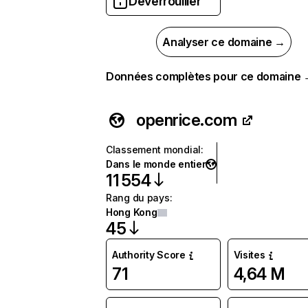
Déverrouiller
Analyser ce domaine →
Données complètes pour ce domaine
openrice.com
Classement mondial
:
Dans le monde entier
11 554
Rang du pays
:
Hong Kong
45
Authority Score
Visites
71
4,64 M