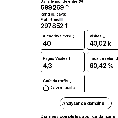
Dans le monde entier
599 269
Rang du pays
:
États-Unis
297 852
Authority Score
Visites
40
40,02 k
Pages/Visites
Taux de rebond
4,3
60,42 %
Coût du trafic
Déverrouiller
Analyser ce domaine →
Données complètes pour ce domaine