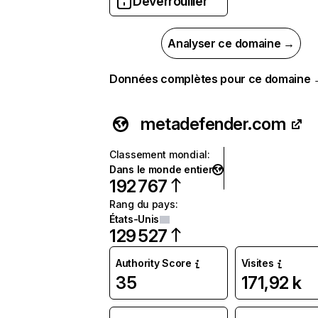
Déverrouiller
Analyser ce domaine →
Données complètes pour ce domaine
metadefender.com
Classement mondial
:
Dans le monde entier
192 767
Rang du pays
:
États-Unis
129 527
Authority Score
Visites
35
171,92 k