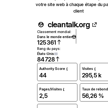
votre site web à chaque étape du p
client
cleantalk.org
Classement mondial
:
Dans le monde entier
125 361
Rang du pays
:
États-Unis
84 728
Authority Score
Visites
44
295,5 k
Pages/Visites
Taux de rebond
2,5
56,26 %