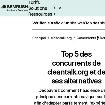
Tarifs
Solutions
Ressources
Entreprises
Vérifier le trafic d'un site web
Top des si
Principal
/
cleantalk.org
/
Concurrents
Der
Top 5 des
concurrents de
cleantalk.org et d
ses alternatives
Découvrez comment l'audience d
principaux concurrents navigue sur 
afin d'adapter parfaitement l'expéri