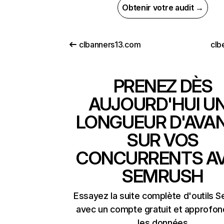
Obtenir votre audit →
clbanners13.com
clb
PRENEZ DÈS
AUJOURD'HUI U
LONGUEUR D'AVA
SUR VOS
CONCURRENTS A
SEMRUSH
Essayez la suite complète d'outils 
avec un compte gratuit et approfon
les données