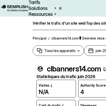
Tarifs
Solutions
Ressources
Entreprises
Vérifier le trafic d'un site web
Top des si
Principal
/
clbanners14.com
Dernière mise à
Tous les appareils
juin 
clbanners14.com
Statistiques du trafic juin 2026
Visites
Authority Score
N/A
4
Coût du trafic
Dépenses