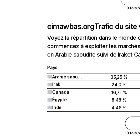
10 fois 
cimawbas.org
Trafic du sit
Voyez la répartition dans le monde 
commencez à exploiter les marchés 
en Arabie saoudite suivi de Iraket C
Pays
Arabie saoudite
35,25 %
Irak
24,0 %
Canada
16,71 %
Égypte
8,48 %
Inde
4,48 %
10 fois 