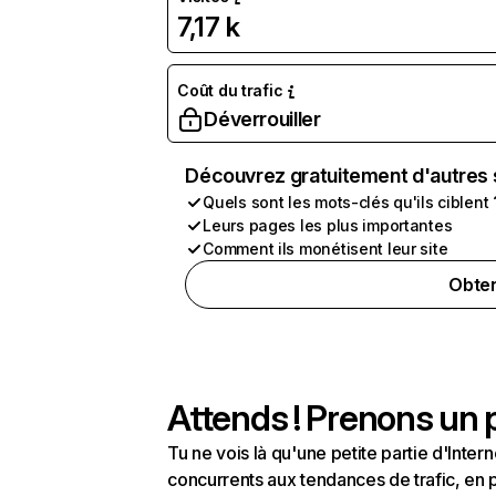
7,17 k
Coût du trafic
Déverrouiller
Découvrez gratuitement d'autres 
Quels sont les mots-clés qu'ils ciblent 
Leurs pages les plus importantes
Comment ils monétisent leur site
Obten
Attends ! Prenons un p
Tu ne vois là qu'une petite partie d'Int
concurrents aux tendances de trafic, en pa