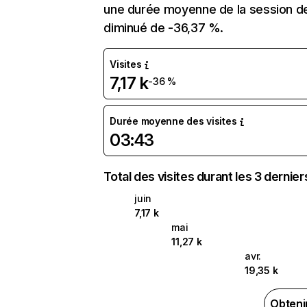
une durée moyenne de la session de
diminué de -36,37 %.
Visites
7,17 k
-36 %
Durée moyenne des visites
03:43
Total des visites durant les 3 dernie
juin
7,17 k
mai
11,27 k
avr.
19,35 k
Obteni