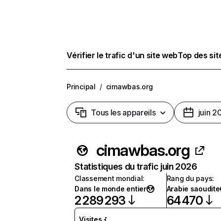
Vérifier le trafic d'un site web
Top des si
Principal
/
cimawbas.org
Tous les appareils
juin 2
cimawbas.org
Statistiques du trafic juin 2026
Classement mondial
:
Rang du pays
:
Dans le monde entier
Arabie saoudite
2 289 293
64 470
Visites