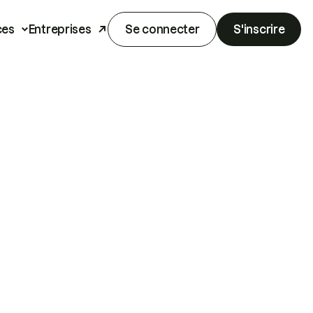
ces
Entreprises
Se connecter
S'inscrire