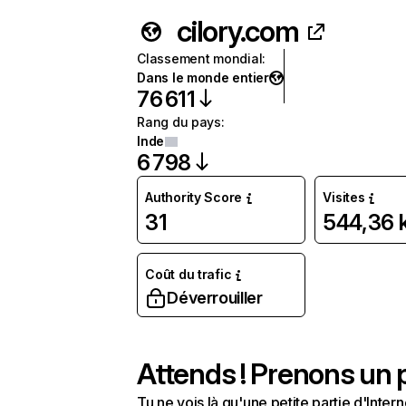
cilory.com
Classement mondial
:
Dans le monde entier
76 611
Rang du pays
:
Inde
6 798
Authority Score
Visites
31
544,36 
Coût du trafic
Déverrouiller
Attends ! Prenons un p
Tu ne vois là qu'une petite partie d'Int