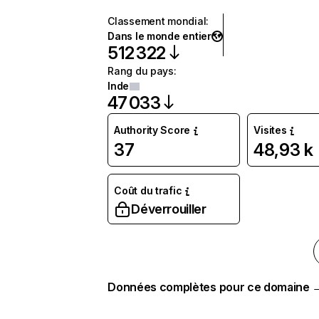
Classement mondial
:
Dans le monde entier
512 322
Rang du pays
:
Inde
47 033
Authority Score
Visites
37
48,93 k
Coût du trafic
Déverrouiller
Données complètes pour ce domaine 