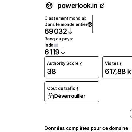
powerlook.in
Classement mondial
:
Dans le monde entier
69 032
Rang du pays
:
Inde
6 119
Authority Score
Visites
38
617,88 k
Coût du trafic
Déverrouiller
Données complètes pour ce domaine 