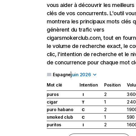
vous aider à découvrir les meilleur
clés de vos concurrents. L'outil vou
montrera les principaux mots clés q
génèrent du trafic vers
cigarsmokerclub.com, tout en fourn
le volume de recherche exact, le co
clic, l'intention de recherche et le n
de concurrence pour chaque mot cl
Espagne
juin 2026
Mot clé
Intention
Position
Vol
puros
2
3 60
I
cigar
1
2 4
T
puro habano
2
1 90
C
smoked club
1
590
C
puritos
2
1 60
I