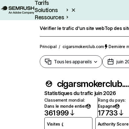
Tarifs
Solutions
Ressources
Entreprises
Vérifier le trafic d'un site web
Top des si
Principal
/
cigarsmokerclub.com
Dernière mi
Tous les appareils
juin 
cigarsmokerclub.
Statistiques du trafic juin 2026
Classement mondial
:
Rang du pays
:
Dans le monde entier
Espagne
361 999
17 733
Visites
Authority Score