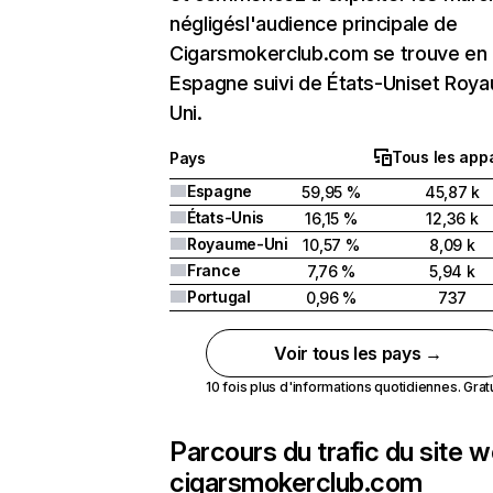
négligésl'audience principale de
Cigarsmokerclub.com se trouve en
Espagne suivi de États-Uniset Roy
Uni.
Tous les appa
Pays
Espagne
59,95 %
45,87 k
États-Unis
16,15 %
12,36 k
Royaume-Uni
10,57 %
8,09 k
France
7,76 %
5,94 k
Portugal
0,96 %
737
Voir tous les pays →
10 fois plus d'informations quotidiennes. Gratui
Parcours du trafic du site 
cigarsmokerclub.com