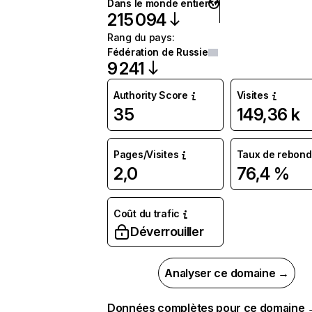
Dans le monde entier
215 094
Rang du pays
:
Fédération de Russie
9 241
Authority Score
Visites
35
149,36 k
Pages/Visites
Taux de rebond
2,0
76,4 %
Coût du trafic
Déverrouiller
Analyser ce domaine →
Données complètes pour ce domaine