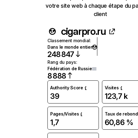
votre site web à chaque étape du p
client
cigarpro.ru
Classement mondial
:
Dans le monde entier
248 847
Rang du pays
:
Fédération de Russie
8 888
Authority Score
Visites
39
123,7 k
Pages/Visites
Taux de rebond
1,7
60,86 %