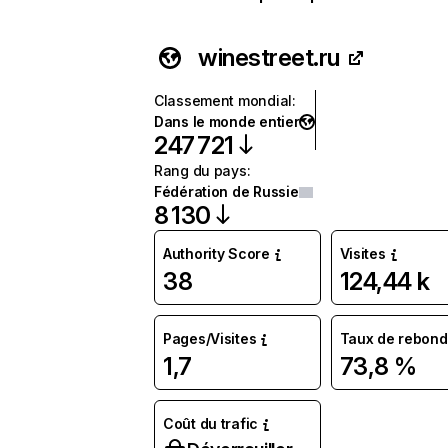
winestreet.ru
Classement mondial
:
Dans le monde entier
247 721
Rang du pays
:
Fédération de Russie
8 130
Authority Score
Visites
38
124,44 k
Pages/Visites
Taux de rebond
1,7
73,8 %
Coût du trafic