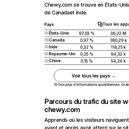
Chewy.com se trouve en États-Unis 
de Canadaet Inde.
Tous les appa
Pays
États-Unis
97,03 %
36,22 M
Canada
0,97 %
360,29 k
Inde
0,32 %
118,25 k
Royaume-Uni
0,25 %
94,32 k
Chine
0,15 %
54,24 k
Voir tous les pays →
10 fois plus d'informations quotidiennes. Gratui
Parcours du trafic du site 
chewy.com
Apprends où les visiteurs naviguent
avant et après avoir atterri sur le si