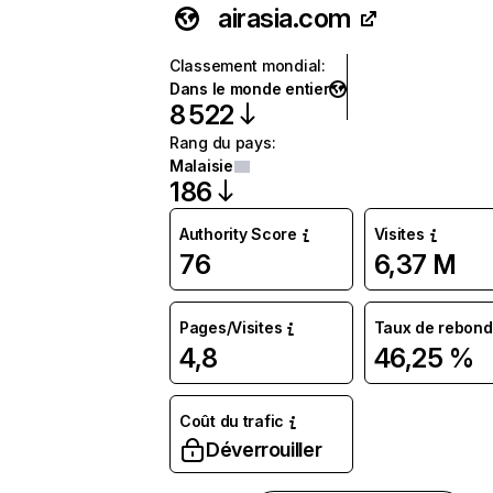
airasia.com
Classement mondial
:
Dans le monde entier
8 522
Rang du pays
:
Malaisie
186
Authority Score
Visites
76
6,37 M
Pages/Visites
Taux de rebond
4,8
46,25 %
Coût du trafic
Déverrouiller