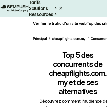
Tarifs
Solutions
Ressources
Entreprises
Vérifier le trafic d'un site web
Top des si
Principal
/
cheapflights.com.my
/
Concurren
Top 5 des
concurrents de
cheapflights.com.
my et de ses
alternatives
Découvrez comment l'audience d