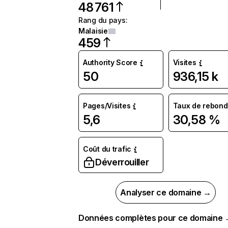
48 761
Rang du pays
:
Malaisie
459
Authority Score
Visites
50
936,15 k
Pages/Visites
Taux de rebond
5,6
30,58 %
Coût du trafic
Déverrouiller
Analyser ce domaine →
Données complètes pour ce domaine