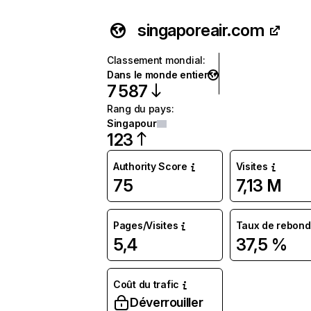
singaporeair.com
Classement mondial
:
Dans le monde entier
7 587
Rang du pays
:
Singapour
123
Authority Score
Visites
75
7,13 M
Pages/Visites
Taux de rebond
5,4
37,5 %
Coût du trafic
Déverrouiller