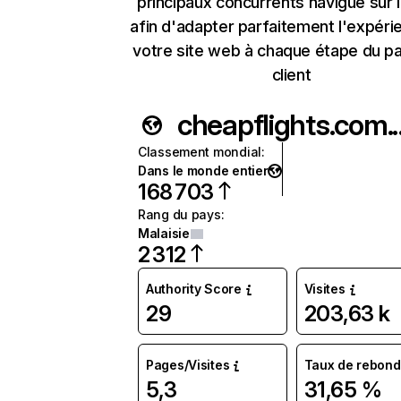
principaux concurrents navigue sur 
afin d'adapter parfaitement l'expéri
votre site web à chaque étape du p
client
cheapfli
Classement mondial
:
Dans le monde entier
168 703
Rang du pays
:
Malaisie
2 312
Authority Score
Visites
29
203,63 k
Pages/Visites
Taux de rebond
5,3
31,65 %