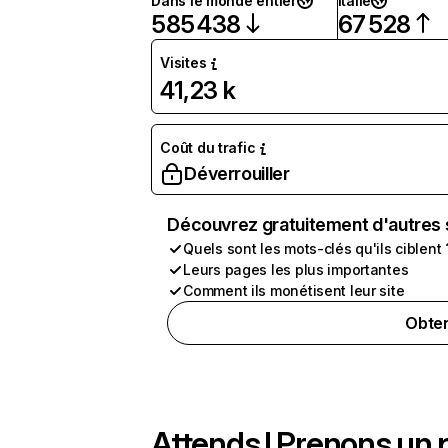
Dans le monde entier
Italie
585 438
67 528
Visites
41,23 k
Coût du trafic
Déverrouiller
Découvrez gratuitement d'autres 
Quels sont les mots-clés qu'ils ciblent 
Leurs pages les plus importantes
Comment ils monétisent leur site
Obten
Attends ! Prenons un p