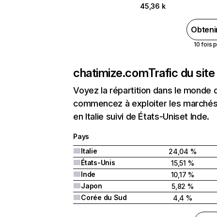
45,36 k
Obteni
10 fois 
chatimize.com
Trafic du sit
Voyez la répartition dans le monde 
commencez à exploiter les marchés 
en Italie suivi de États-Uniset Inde.
Pays
Italie
24,04 %
États-Unis
15,51 %
Inde
10,17 %
Japon
5,82 %
Corée du Sud
4,4 %