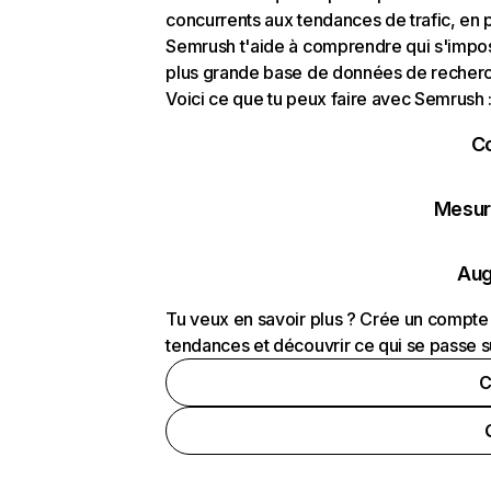
concurrents aux tendances de trafic, en pa
Semrush t'aide à comprendre qui s'impose
plus grande base de données de recherch
Voici ce que tu peux faire avec Semrush 
C
Mesure
Aug
Tu veux en savoir plus ? Crée un compte 
tendances et découvrir ce qui se passe s
C