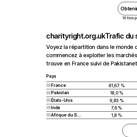
Obteni
10 fois 
charityright.org.uk
Trafic du
Voyez la répartition dans le monde 
commencez à exploiter les marchés n
trouve en France suivi de Pakistanet
Pays
France
61,67 %
Pakistan
18,0 %
États-Unis
9,83 %
Inde
7,6 %
Afrique du Sud
1,8 %