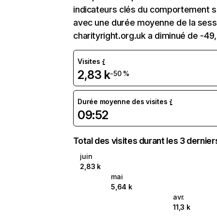
indicateurs clés du comportement sur 
avec une durée moyenne de la sessi
charityright.org.uk a diminué de -49
Visites
2,83 k
-50 %
Durée moyenne des visites
09:52
Total des visites durant les 3 dernie
juin
2,83 k
mai
5,64 k
avr.
11,3 k