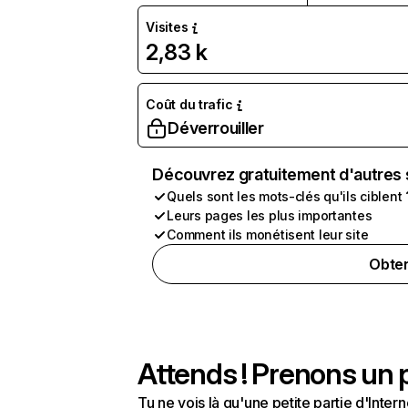
Visites
2,83 k
Coût du trafic
Déverrouiller
Découvrez gratuitement d'autres 
Quels sont les mots-clés qu'ils ciblent 
Leurs pages les plus importantes
Comment ils monétisent leur site
Obten
Attends ! Prenons un p
Tu ne vois là qu'une petite partie d'Int