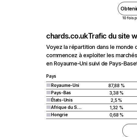
Obteni
10 fois 
chards.co.uk
Trafic du site 
Voyez la répartition dans le monde 
commencez à exploiter les marchés 
en Royaume-Uni suivi de Pays-Baset
Pays
Royaume-Uni
87,88 %
Pays-Bas
3,38 %
États-Unis
2,5 %
Afrique du Sud
1,32 %
Hongrie
0,68 %