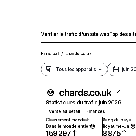
Vérifier le trafic d'un site web
Top des si
Principal
/
chards.co.uk
Tous les appareils
juin 2
chards.co.uk
Statistiques du trafic juin 2026
Vente au détail
Finances
Classement mondial
:
Rang du pays
:
Dans le monde entier
Royaume-Uni
159 297
8 875