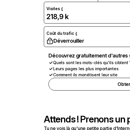
Visites
218,9 k
Coût du trafic
Déverrouiller
Découvrez gratuitement d'autres 
Quels sont les mots-clés qu'ils ciblent 
Leurs pages les plus importantes
Comment ils monétisent leur site
Obten
Attends ! Prenons un p
Tu ne vois là qu'une petite partie d'Int