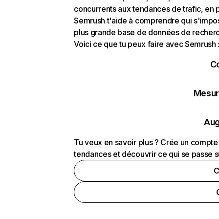
concurrents aux tendances de trafic, en pa
Semrush t'aide à comprendre qui s'impose
plus grande base de données de recherch
Voici ce que tu peux faire avec Semrush 
C
Mesure
Aug
Tu veux en savoir plus ? Crée un compte 
tendances et découvrir ce qui se passe s
C