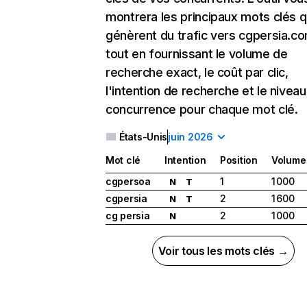
montrera les principaux mots clés q
génèrent du trafic vers cgpersia.co
tout en fournissant le volume de
recherche exact, le coût par clic,
l'intention de recherche et le nivea
concurrence pour chaque mot clé.
États-Unis
juin 2026
Mot clé
Intention
Position
Volume
cgpersoa
1
1 000
N
T
cgpersia
2
1 600
N
T
cg persia
2
1 000
N
Voir tous les mots clés →