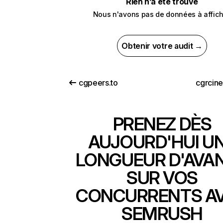
Rien n’a été trouvé
Nous n'avons pas de données à affich
Obtenir votre audit →
cgpeers.to
cgrcine
PRENEZ DÈS
AUJOURD'HUI U
LONGUEUR D'AVA
SUR VOS
CONCURRENTS A
SEMRUSH