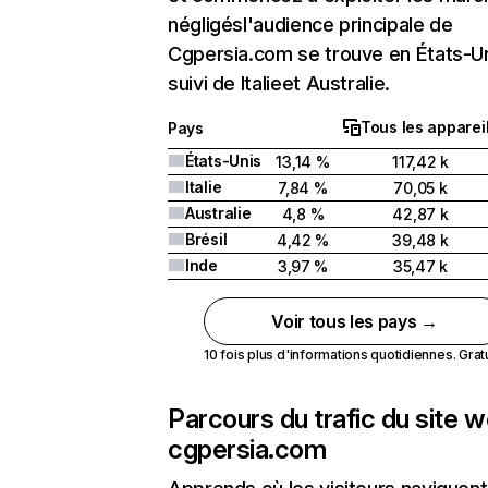
négligésl'audience principale de
Cgpersia.com se trouve en États-U
suivi de Italieet Australie.
Tous les apparei
Pays
États-Unis
13,14 %
117,42 k
Italie
7,84 %
70,05 k
Australie
4,8 %
42,87 k
Brésil
4,42 %
39,48 k
Inde
3,97 %
35,47 k
Voir tous les pays →
10 fois plus d'informations quotidiennes. Gratui
Parcours du trafic du site 
cgpersia.com