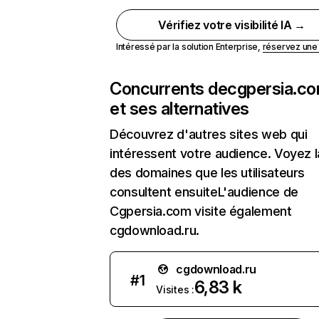
Vérifiez votre visibilité IA →
Intéressé par la solution Enterprise,
réservez un
Concurrents de
cgpersia.c
et ses alternatives
Découvrez d'autres sites web qui
intéressent votre audience. Voyez la
des domaines que les utilisateurs
consultent ensuiteL'audience de
Cgpersia.com visite également
cgdownload.ru.
cgdownload.ru
#
1
6,83 k
Visites :