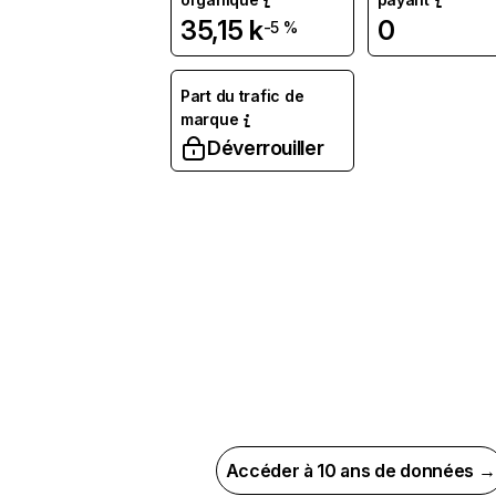
35,15 k
0
-5 %
Part du trafic de
marque
Déverrouiller
Accéder à 10 ans de données →