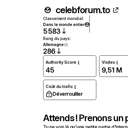
celebforum.to
Classement mondial
:
Dans le monde entier
5 583
Rang du pays
:
Allemagne
286
Authority Score
Visites
45
9,51 M
Coût du trafic
Déverrouiller
Attends ! Prenons un p
Tu ne vois là qu'une petite partie d'Int