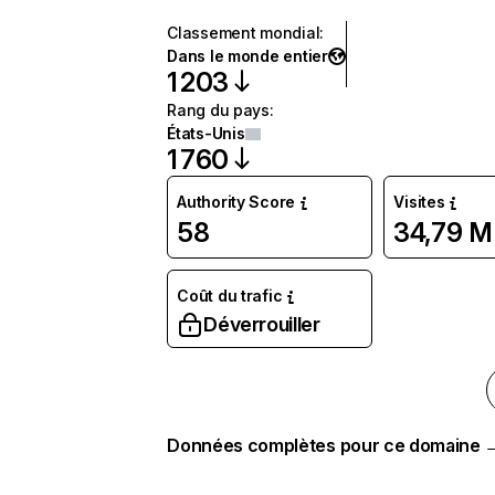
Classement mondial
:
Dans le monde entier
1 203
Rang du pays
:
États-Unis
1 760
Authority Score
Visites
58
34,79 M
Coût du trafic
Déverrouiller
Données complètes pour ce domaine 