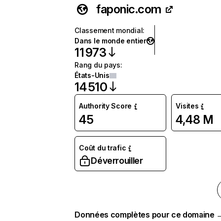
faponic.com
Classement mondial
:
Dans le monde entier
11 973
Rang du pays
:
États-Unis
14 510
Authority Score
Visites
45
4,48 M
Coût du trafic
Déverrouiller
Données complètes pour ce domaine 