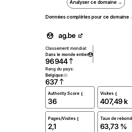
Analyser ce domaine →
Données complètes pour ce domaine
ag.be
Classement mondial
:
Dans le monde entier
96 944
Rang du pays
:
Belgique
637
Authority Score
Visites
36
407,49 k
Pages/Visites
Taux de rebond
2,1
63,73 %