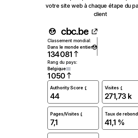
votre site web à chaque étape du p
client
cbc.be
Classement mondial
:
Dans le monde entier
134 081
Rang du pays
:
Belgique
1 050
Authority Score
Visites
44
271,73 k
Pages/Visites
Taux de rebond
7,1
41,1 %