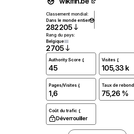
wikifin.be
Classement mondial
:
Dans le monde entier
282 205
Rang du pays
:
Belgique
2 705
Authority Score
Visites
45
105,33 k
Pages/Visites
Taux de rebond
1,6
75,26 %
Coût du trafic
Déverrouiller