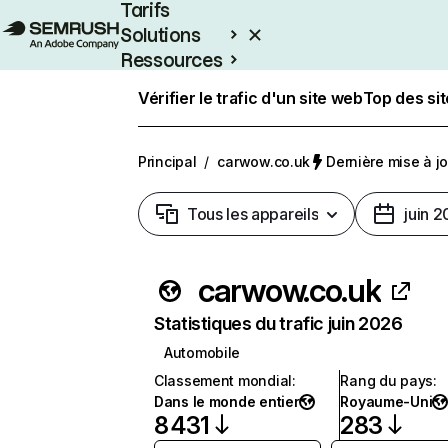
Tarifs
Solutions
Ressources
Entreprises
Vérifier le trafic d'un site web
Top des si
Principal
/
carwow.co.uk
Dernière mise à jou
Tous les appareils
juin 
carwow.co.uk
Statistiques du trafic juin 2026
Automobile
Classement mondial
:
Rang du pays
:
Dans le monde entier
Royaume-Uni
8 431
283