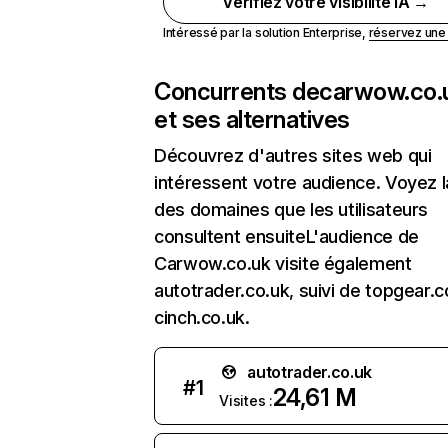
Vérifiez votre visibilité IA →
Intéressé par la solution Enterprise,
réservez un
Concurrents de
carwow.co.
et ses alternatives
Découvrez d'autres sites web qui
intéressent votre audience. Voyez la
des domaines que les utilisateurs
consultent ensuiteL'audience de
Carwow.co.uk visite également
autotrader.co.uk, suivi de topgear.
cinch.co.uk.
autotrader.co.uk
#
1
24,61 M
Visites :