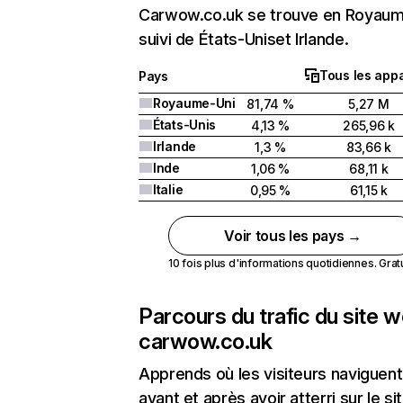
Carwow.co.uk se trouve en Royaum
suivi de États-Uniset Irlande.
Tous les appa
Pays
Royaume-Uni
81,74 %
5,27 M
États-Unis
4,13 %
265,96 k
Irlande
1,3 %
83,66 k
Inde
1,06 %
68,11 k
Italie
0,95 %
61,15 k
Voir tous les pays →
10 fois plus d'informations quotidiennes. Gratui
Parcours du trafic du site 
carwow.co.uk
Apprends où les visiteurs naviguent
avant et après avoir atterri sur le si