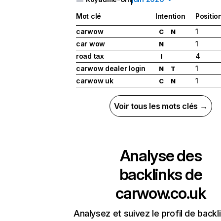
Mot clé
Intention
Positio
carwow
1
C
N
car wow
1
N
road tax
4
I
carwow dealer login
1
N
T
carwow uk
1
C
N
Voir tous les mots clés →
Analyse des
backlinks de
carwow.co.uk
Analysez et suivez le profil de backl