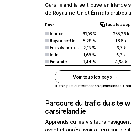
Carsireland.ie se trouve en Irlande s
de Royaume-Uniet Émirats arabes u
Tous les app
Pays
Irlande
81,16 %
255,38 k
Royaume-Uni
5,28 %
16,6 k
Émirats arabes unis
2,13 %
6,7 k
Inde
1,68 %
5,3 k
Finlande
1,44 %
4,54 k
Voir tous les pays →
10 fois plus d'informations quotidiennes. Gratui
Parcours du trafic du site 
carsireland.ie
Apprends où les visiteurs naviguent
avant et après avoir atterri sur le si