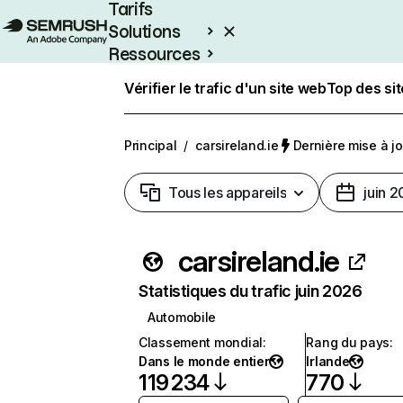
Tarifs
Solutions
Ressources
Entreprises
Vérifier le trafic d'un site web
Top des si
Principal
/
carsireland.ie
Dernière mise à jou
Tous les appareils
juin 
carsireland.ie
Statistiques du trafic juin 2026
Automobile
Classement mondial
:
Rang du pays
:
Dans le monde entier
Irlande
119 234
770