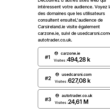
Découvrez d'autres sites web qui
intéressent votre audience. Voyez la
des domaines que les utilisateurs
consultent ensuiteL'audience de
Carsireland.ie visite également
carzone.ie, suivi de usedcarsni.com
autotrader.co.uk.
carzone.ie
#
1
494,28 k
Visites :
usedcarsni.com
#
2
627,08 k
Visites :
autotrader.co.uk
#
3
24,61 M
Visites :