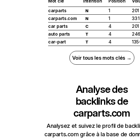
Mot clé
Intention
Position
Vol
carparts
1
201
N
carparts.com
1
33 
N
car parts
4
201
C
auto parts
4
246
T
car-part
4
135
T
Voir tous les mots clés →
Analyse des
backlinks de
carparts.com
Analysez et suivez le profil de backl
carparts.com grâce à la base de don