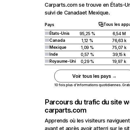
Carparts.com se trouve en États-Un
suivi de Canadaet Mexique.
Tous les appa
Pays
États-Unis
95,25 %
6,54 M
Canada
1,12 %
76,63 k
Mexique
1,09 %
75,07 k
Inde
0,57 %
39,15 k
Royaume-Uni
0,29 %
19,97 k
Voir tous les pays →
10 fois plus d'informations quotidiennes. Gratui
Parcours du trafic du site 
carparts.com
Apprends où les visiteurs naviguent
avant et après avoir atterri sur le si