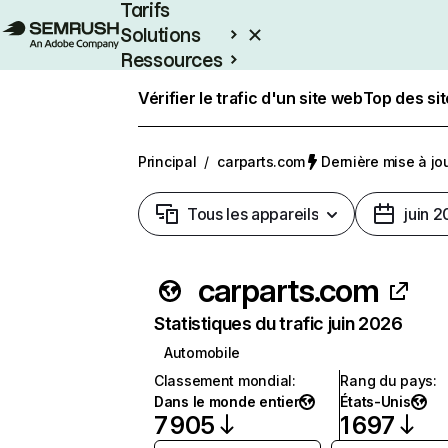
Tarifs
Solutions
Ressources
Entreprises
Vérifier le trafic d'un site web
Top des si
Principal
/
carparts.com
Dernière mise à jour
Tous les appareils
juin 
carparts.com
Statistiques du trafic juin 2026
Automobile
Classement mondial
:
Rang du pays
:
Dans le monde entier
États-Unis
7 905
1 697