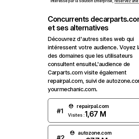
Intéressé par la solution Enterprise,
réservez un
Concurrents de
carparts.c
et ses alternatives
Découvrez d'autres sites web qui
intéressent votre audience. Voyez la
des domaines que les utilisateurs
consultent ensuiteL'audience de
Carparts.com visite également
repairpal.com, suivi de autozone.c
yourmechanic.com.
repairpal.com
#
1
1,67 M
Visites :
autozone.com
#
2