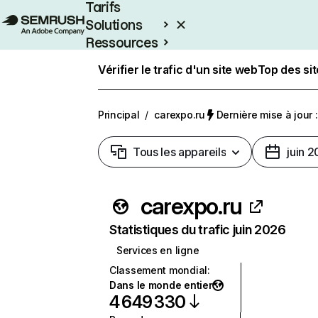
Tarifs
Solutions
Ressources
Entreprises
Vérifier le trafic d'un site web
Top des si
Principal
/
carexpo.ru
Dernière mise à jour :
Tous les appareils
juin 
carexpo.ru
Statistiques du trafic juin 2026
Services en ligne
Classement mondial
:
Dans le monde entier
4 649 330