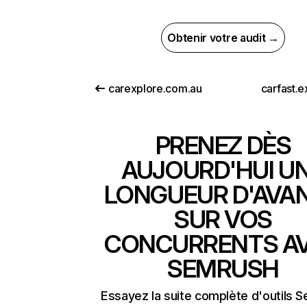
Obtenir votre audit →
carexplore.com.au
carfast.
PRENEZ DÈS
AUJOURD'HUI U
LONGUEUR D'AVA
SUR VOS
CONCURRENTS A
SEMRUSH
Essayez la suite complète d'outils 