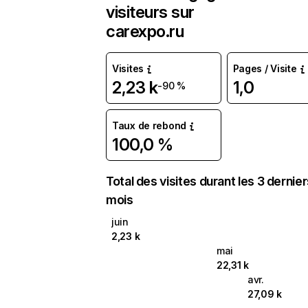
visiteurs sur
carexpo.ru
Visites
Pages / Visite
2,23 k
1,0
-90 %
Taux de rebond
100,0 %
Total des visites durant les 3 dernie
mois
juin
2,23 k
mai
22,31 k
avr.
27,09 k