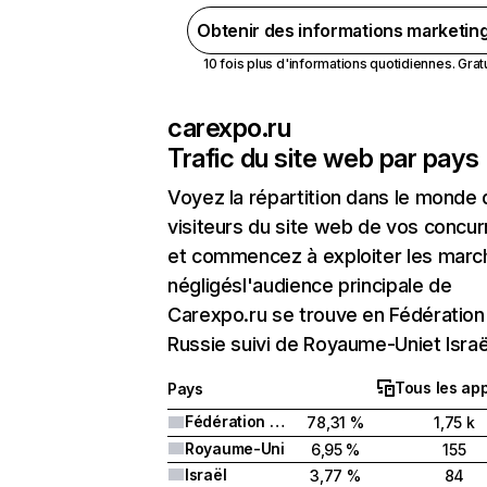
Obtenir des informations marketin
10 fois plus d'informations quotidiennes. Gratui
carexpo.ru
Trafic du site web par pays
Voyez la répartition dans le monde
visiteurs du site web de vos concur
et commencez à exploiter les marc
négligésl'audience principale de
Carexpo.ru se trouve en Fédération
Russie suivi de Royaume-Uniet Israë
Tous les app
Pays
Fédération de Russie
78,31 %
1,75 k
Royaume-Uni
6,95 %
155
Israël
3,77 %
84