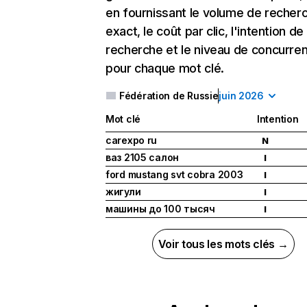
en fournissant le volume de recher
exact, le coût par clic, l'intention de
recherche et le niveau de concurre
pour chaque mot clé.
Fédération de Russie
juin 2026
Mot clé
Intention
carexpo ru
N
ваз 2105 салон
I
ford mustang svt cobra 2003
I
жигули
I
машины до 100 тысяч
I
Voir tous les mots clés →