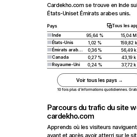
Cardekho.com se trouve en Inde sui
États-Uniset Émirats arabes unis.
Tous les ap
Pays
Inde
95,64 %
15,04 M
États-Unis
1,02 %
159,82 
Émirats arabes unis
0,36 %
56,49 k
Canada
0,27 %
43,19 k
Royaume-Uni
0,24 %
37,72 k
Voir tous les pays →
10 fois plus d'informations quotidiennes. Gratui
Parcours du trafic du site 
cardekho.com
Apprends où les visiteurs naviguent
avant et après avoir atterri sur le si