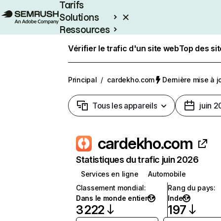
Tarifs
Solutions
Ressources
Entreprises
Vérifier le trafic d'un site web
Top des si
Principal
/
cardekho.com
Dernière mise à jo
Tous les appareils
juin 
cardekho.com
Statistiques du trafic juin 2026
Services en ligne
Automobile
Classement mondial
:
Rang du pays
:
Dans le monde entier
Inde
3 222
197