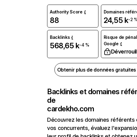
Authority Score
Domaines référ
88
24,55 k
-2 
Backlinks
Risque de pénal
Google
568,65 k
-4 %
Déverrouil
Obtenir plus de données gratuite
Backlinks et domaines réfé
de
cardekho.com
Découvrez les domaines référents
vos concurrents, évaluez l'expansi
leur profil de backlinks et obtenez 