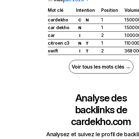
Mot clé
Intention
Position
Volum
cardekho
1
1 500 
C
N
car dekho
1
1 500 
N
car
2
1 000 
I
citroen c3
1
110 00
N
T
swift
2
368 00
I
T
Voir tous les mots clés →
Analyse des
backlinks de
cardekho.com
Analysez et suivez le profil de backl