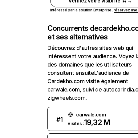
Vérifiez votre visibilité IA →
Intéressé par la solution Enterprise,
réservez un
Concurrents de
cardekho.c
et ses alternatives
Découvrez d'autres sites web qui
intéressent votre audience. Voyez la
des domaines que les utilisateurs
consultent ensuiteL'audience de
Cardekho.com visite également
carwale.com, suivi de autocarindia
zigwheels.com.
carwale.com
#
1
19,32 M
Visites :