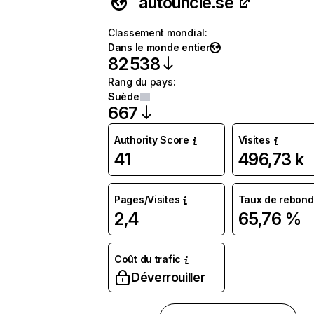
autouncle.se
Classement mondial
:
Dans le monde entier
82 538
Rang du pays
:
Suède
667
Authority Score
Visites
41
496,73 k
Pages/Visites
Taux de rebond
2,4
65,76 %
Coût du trafic
Déverrouiller