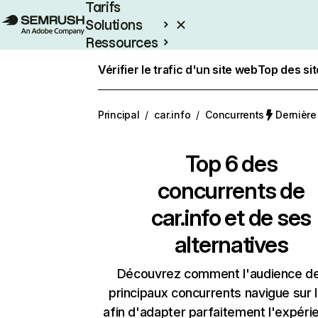
Tarifs
Solutions
Ressources
Entreprises
Vérifier le trafic d'un site web
Top des si
Principal
/
car.info
/
Concurrents
Dernière 
Top 6 des
concurrents de
car.info et de ses
alternatives
Découvrez comment l'audience d
principaux concurrents navigue sur 
afin d'adapter parfaitement l'expéri