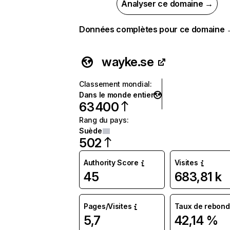
Analyser ce domaine →
Données complètes pour ce domaine
wayke.se
Classement mondial
:
Dans le monde entier
63 400
Rang du pays
:
Suède
502
Authority Score
Visites
45
683,81 k
Pages/Visites
Taux de rebond
5,7
42,14 %