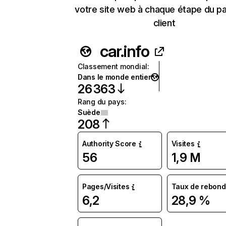
votre site web à chaque étape du p
client
car.info
Classement mondial
:
Dans le monde entier
26 363
Rang du pays
:
Suède
208
Authority Score
Visites
56
1,9 M
Pages/Visites
Taux de rebond
6,2
28,9 %