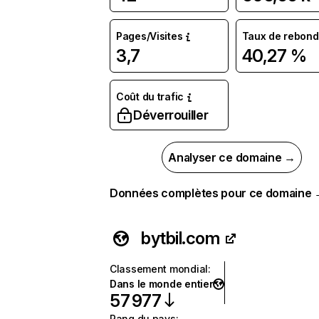
Pages/Visites
Taux de rebond
3,7
40,27 %
Coût du trafic
Déverrouiller
Analyser ce domaine →
Données complètes pour ce domaine
bytbil.com
Classement mondial
:
Dans le monde entier
57 977
Rang du pays
: