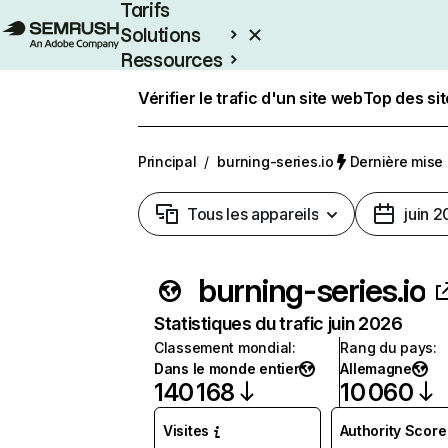
Tarifs
Solutions
Ressources
Entreprises
Vérifier le trafic d'un site web
Top des si
Principal
/
burning-series.io
Dernière mise à
Tous les appareils
juin 
burning-series.io
Statistiques du trafic juin 2026
Classement mondial
:
Rang du pays
:
Dans le monde entier
Allemagne
140 168
10 060
Visites
Authority Score