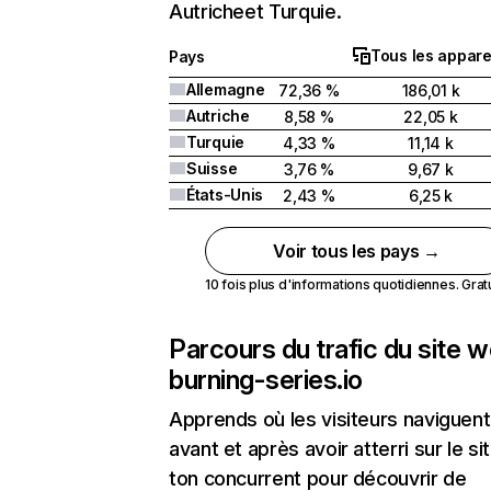
Autricheet Turquie.
Tous les appare
Pays
Allemagne
72,36 %
186,01 k
Autriche
8,58 %
22,05 k
Turquie
4,33 %
11,14 k
Suisse
3,76 %
9,67 k
États-Unis
2,43 %
6,25 k
Voir tous les pays →
10 fois plus d'informations quotidiennes. Gratui
Parcours du trafic du site 
burning-series.io
Apprends où les visiteurs naviguent
avant et après avoir atterri sur le si
ton concurrent pour découvrir de