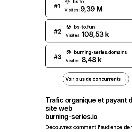
bs.to
#
1
9,39 M
Visites :
bs-to.fun
#
2
108,53 k
Visites :
burning-series.domains
#
3
8,48 k
Visites :
Voir plus de concurrents →
Trafic organique et payant 
site web
burning-series.io
Découvrez comment l'audience de 