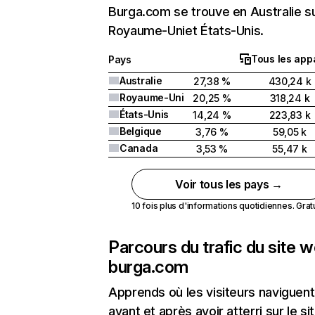
Burga.com se trouve en Australie su
Royaume-Uniet États-Unis.
Tous les appa
Pays
Australie
27,38 %
430,24 k
Royaume-Uni
20,25 %
318,24 k
États-Unis
14,24 %
223,83 k
Belgique
3,76 %
59,05 k
Canada
3,53 %
55,47 k
Voir tous les pays →
10 fois plus d'informations quotidiennes. Gratui
Parcours du trafic du site 
burga.com
Apprends où les visiteurs naviguent
avant et après avoir atterri sur le si