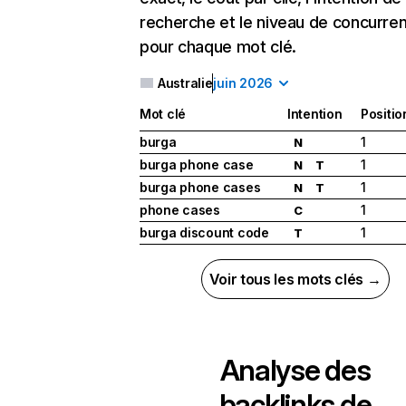
recherche et le niveau de concurre
pour chaque mot clé.
Australie
juin 2026
Mot clé
Intention
Positio
burga
1
N
burga phone case
1
N
T
burga phone cases
1
N
T
phone cases
1
C
burga discount code
1
T
Voir tous les mots clés →
Analyse des
backlinks de