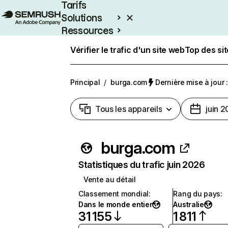
Tarifs
Solutions
Ressources
Entreprises
Vérifier le trafic d'un site web
Top des si
Principal
/
burga.com
Dernière mise à jour :
Tous les appareils
juin 
burga.com
Statistiques du trafic juin 2026
Vente au détail
Classement mondial
:
Rang du pays
:
Dans le monde entier
Australie
31 155
1 811